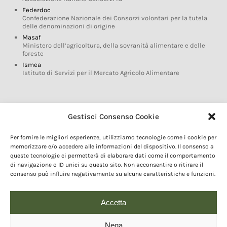
Federdoc
Confederazione Nazionale dei Consorzi volontari per la tutela
delle denominazioni di origine
Masaf
Ministero dell’agricoltura, della sovranità alimentare e delle
foreste
Ismea
Istituto di Servizi per il Mercato Agricolo Alimentare
Glossario DOP IGP
Gestisci Consenso Cookie
Indicazioni Geografiche
Per fornire le migliori esperienze, utilizziamo tecnologie come i cookie per
Marchi DOP IGP
memorizzare e/o accedere alle informazioni del dispositivo. Il consenso a
Normativa prodotti DOP IGP
queste tecnologie ci permetterà di elaborare dati come il comportamento
Consorzi di Tutela
di navigazione o ID unici su questo sito. Non acconsentire o ritirare il
consenso può influire negativamente su alcune caratteristiche e funzioni.
Farm To Fork e prodotti DOP IGP
Dop economy
Riforma Sistema IG
Accetta
Turismo DOP
Nega