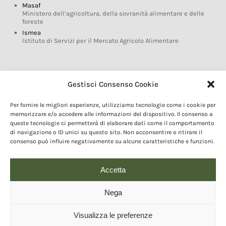
Masaf
Ministero dell’agricoltura, della sovranità alimentare e delle
foreste
Ismea
Istituto di Servizi per il Mercato Agricolo Alimentare
Glossario DOP IGP
Gestisci Consenso Cookie
Indicazioni Geografiche
Per fornire le migliori esperienze, utilizziamo tecnologie come i cookie per
Marchi DOP IGP
memorizzare e/o accedere alle informazioni del dispositivo. Il consenso a
Normativa prodotti DOP IGP
queste tecnologie ci permetterà di elaborare dati come il comportamento
Consorzi di Tutela
di navigazione o ID unici su questo sito. Non acconsentire o ritirare il
consenso può influire negativamente su alcune caratteristiche e funzioni.
Farm To Fork e prodotti DOP IGP
Dop economy
Riforma Sistema IG
Accetta
Turismo DOP
Nega
Visualizza le preferenze
© 2020 Copyright - Fondazione Qualivita :: Credits:
IDEM ADV Grafica web