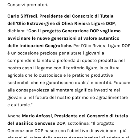
Consorzi promotori.
Carlo Siffredi
,
Presidente del Consorzio di Tutela
dell’Olio Extravergine di Oliva Riviera Ligure DOP
,
dichiara: “
Con il progetto
Generazione DOP vogliamo
avvicinare le nuove generazioni al valore autentico
delle Indicazioni Geografiche.
Per l’Olio Riviera Ligure DOP
è un’occasione preziosa per aiutare i giovani a
comprendere la natura profonda di questo prodotto: nel
nostro caso il legame con il territorio ligure, la cultura
agricola che lo custodisce e le pratiche produttive
sostenibili che ne garantiscono qualità e identità. Educare
alla consapevolezza alimentare significa investire nei
giovani e nel futuro del nostro patrimonio agroalimentare
e culturale.”
Anche
Mario Anfossi
,
Presidente del Consorzio di tutela
del Basilico Genovese DOP
, sottolinea: “Il progetto
Generazione DOP nasce con l’obiettivo di avvicinare i più