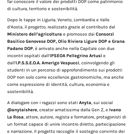
far conoscere il valore dei prodotti DOP come patrimonio
di cultura, territorio e sostenibilità.
Dopo le tappe in Liguria, Veneto, Lombardia e Valle
d’Aosta, il progetto, realizzato grazie al contributo dal
Ministero dell’agricoltura
e promosso dai
Consorzi
Basilico Genovese DOP
,
Olio Riviera Ligure DOP
e
Grana
Padano DOP
, è arrivato anche nella Capitale con due
incontri ospitati dall’
IPSEOA Pellegrino Artusi
e
dall’
I.P.S.S.E.O.A. Amerigo Vespucci
, coinvolgendo gli
studenti in un percorso di approfondimento sui prodotti
DOP non solo come eccellenze gastronomiche, ma anche
come espressione di identità, cultura, economia e
sostenibilità.
A dialogare con i ragazzi sono stati
Anyta
, sui social
@anytaishere
, creator amatissima dalla Gen Z, e
Ivano
La Rosa
, attore, autore, regista e formatore, protagonisti di
un format capace di unire incontro diretto, partecipazione
e narrazione. Il progetto raccoglie il sostegno convinto dei