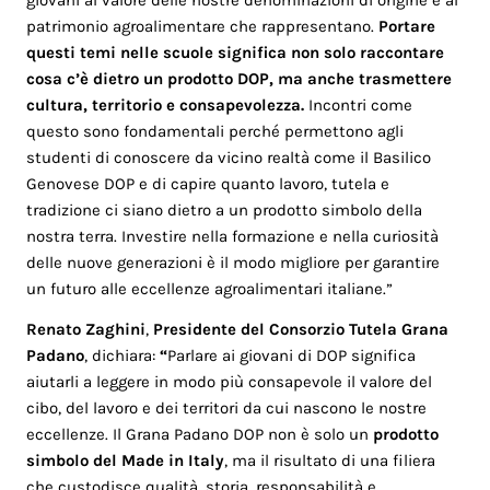
giovani al valore delle nostre denominazioni di origine e al
patrimonio agroalimentare che rappresentano.
Portare
questi temi nelle scuole significa non solo raccontare
cosa c’è dietro un prodotto DOP, ma anche trasmettere
cultura, territorio e consapevolezza.
Incontri come
questo sono fondamentali perché permettono agli
studenti di conoscere da vicino realtà come il Basilico
Genovese DOP e di capire quanto lavoro, tutela e
tradizione ci siano dietro a un prodotto simbolo della
nostra terra. Investire nella formazione e nella curiosità
delle nuove generazioni è il modo migliore per garantire
un futuro alle eccellenze agroalimentari italiane.”
Renato Zaghini
,
Presidente del Consorzio Tutela Grana
Padano
, dichiara:
“
Parlare ai giovani di DOP significa
aiutarli a leggere in modo più consapevole il valore del
cibo, del lavoro e dei territori da cui nascono le nostre
eccellenze. Il Grana Padano DOP non è solo un
prodotto
simbolo del Made in Italy
, ma il risultato di una filiera
che custodisce qualità, storia, responsabilità e