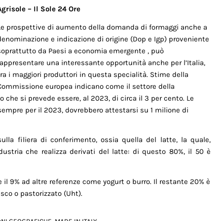
Agrisole – Il Sole 24 Ore
Le prospettive di aumento della domanda di formaggi anche a
denominazione e indicazione di origine (Dop e Igp) proveniente
soprattutto da Paesi a economia emergente , può
rappresentare una interessante opportunità anche per l’Italia,
tra i maggiori produttori in questa specialità. Stime della
Commissione europea indicano come il settore della
 che si prevede essere, al 2023, di circa il 3 per cento. Le
empre per il 2023, dovrebbero attestarsi su 1 milione di
lla filiera di conferimento, ossia quella del latte, la quale,
dustria che realizza derivati del latte: di questo 80%, il 50 è
 e il 9% ad altre referenze come yogurt o burro. Il restante 20% è
esco o pastorizzato (Uht).