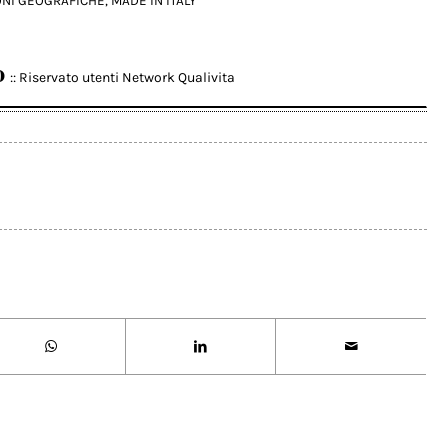
ONI GEOGRAFICHE
,
MADE IN ITALY
o
:: Riservato utenti Network Qualivita