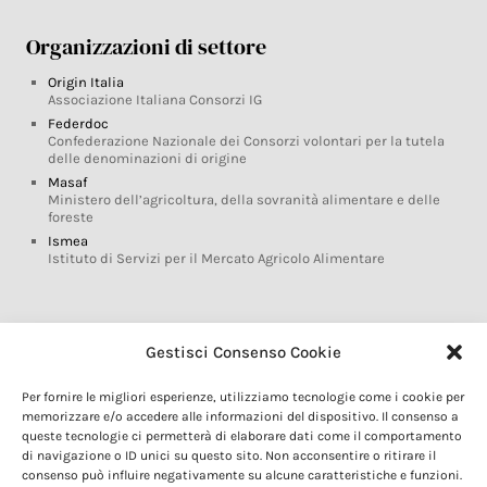
Organizzazioni di settore
Origin Italia
Associazione Italiana Consorzi IG
Federdoc
Confederazione Nazionale dei Consorzi volontari per la tutela
delle denominazioni di origine
Masaf
Ministero dell’agricoltura, della sovranità alimentare e delle
foreste
Ismea
Istituto di Servizi per il Mercato Agricolo Alimentare
Glossario DOP IGP
Gestisci Consenso Cookie
Indicazioni Geografiche
Per fornire le migliori esperienze, utilizziamo tecnologie come i cookie per
Marchi DOP IGP
memorizzare e/o accedere alle informazioni del dispositivo. Il consenso a
Normativa prodotti DOP IGP
queste tecnologie ci permetterà di elaborare dati come il comportamento
Consorzi di Tutela
di navigazione o ID unici su questo sito. Non acconsentire o ritirare il
consenso può influire negativamente su alcune caratteristiche e funzioni.
Farm To Fork e prodotti DOP IGP