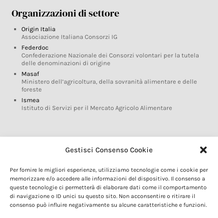
Organizzazioni di settore
Origin Italia
Associazione Italiana Consorzi IG
Federdoc
Confederazione Nazionale dei Consorzi volontari per la tutela
delle denominazioni di origine
Masaf
Ministero dell’agricoltura, della sovranità alimentare e delle
foreste
Ismea
Istituto di Servizi per il Mercato Agricolo Alimentare
Glossario DOP IGP
Gestisci Consenso Cookie
Indicazioni Geografiche
Per fornire le migliori esperienze, utilizziamo tecnologie come i cookie per
Marchi DOP IGP
memorizzare e/o accedere alle informazioni del dispositivo. Il consenso a
Normativa prodotti DOP IGP
queste tecnologie ci permetterà di elaborare dati come il comportamento
Consorzi di Tutela
di navigazione o ID unici su questo sito. Non acconsentire o ritirare il
consenso può influire negativamente su alcune caratteristiche e funzioni.
Farm To Fork e prodotti DOP IGP
Dop economy