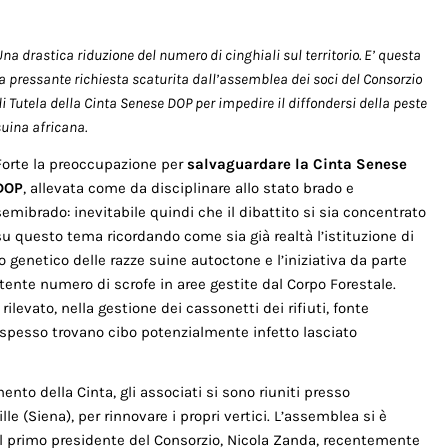
na drastica riduzione del numero di cinghiali sul territorio. E’ questa
la pressante richiesta scaturita dall’assemblea dei soci del Consorzio
di Tutela della Cinta Senese DOP per impedire il diffondersi della peste
suina africana.
Forte la preoccupazione per
salvaguardare la Cinta Senese
DOP
, allevata come da disciplinare allo stato brado e
semibrado: inevitabile quindi che il dibattito si sia concentrato
su questo tema ricordando come sia già realtà l’istituzione di
genetico delle razze suine autoctone e l’iniziativa da parte
ente numero di scrofe in aree gestite dal Corpo Forestale.
levato, nella gestione dei cassonetti dei rifiuti, fonte
e spesso trovano cibo potenzialmente infetto lasciato
ento della Cinta, gli associati si sono riuniti presso
le (Siena), per rinnovare i propri vertici. L’assemblea si è
l primo presidente del Consorzio, Nicola Zanda, recentemente