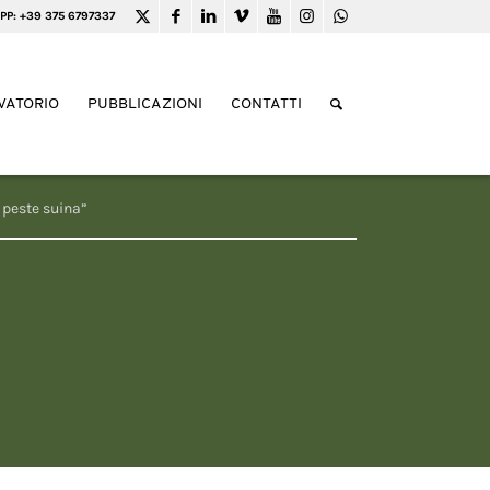
PP: +39 375 6797337
VATORIO
PUBBLICAZIONI
CONTATTI
 peste suina”