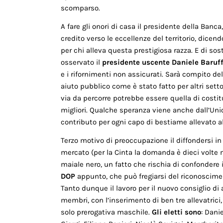
scomparso.
A fare gli onori di casa il presidente della Banca
credito verso le eccellenze del territorio, dicend
per chi alleva questa prestigiosa razza. E di s
osservato il
presidente uscente Daniele Baruff
e i rifornimenti non assicurati. Sarà compito d
aiuto pubblico come è stato fatto per altri setto
via da percorre potrebbe essere quella di costit
migliori. Qualche speranza viene anche dall’Uni
contributo per ogni capo di bestiame allevato a
Terzo motivo di preoccupazione il diffondersi in 
mercato (per la Cinta la domanda è dieci volte m
maiale nero, un fatto che rischia di confondere 
DOP
appunto, che può fregiarsi del riconoscime
Tanto dunque il lavoro per il nuovo consiglio di
membri, con l’inserimento di ben tre allevatric
solo prerogativa maschile.
Gli eletti sono
: Dani