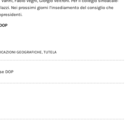
 Vanni, Fabio Vegni, Giorgio Veltroni. Per il collegio sindacale:
azzi. Nei prossimi giorni l’insediamento del consiglio che
epresidenti.
 DOP
ICAZIONI GEOGRAFICHE
,
TUTELA
ese DOP