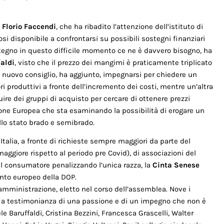
,
Florio Faccendi
, che ha ribadito l’attenzione dell’istituto di
osi disponibile a confrontarsi su possibili sostegni finanziari
ostegno in questo difficile momento ce ne è davvero bisogno, ha
aldi
, visto che il prezzo dei mangimi è praticamente triplicato
el nuovo consiglio, ha aggiunto, impegnarsi per chiedere un
ri produttivi a fronte dell’incremento dei costi, mentre un’altra
uire dei gruppi di acquisto per cercare di ottenere prezzi
one Europea che sta esaminando la possibilità di erogare un
llo stato brado e semibrado.
Italia, a fronte di richieste sempre maggiori da parte del
aggiore rispetto al periodo pre Covid), di associazioni del
il consumatore penalizzando l’unica razza, la
Cinta Senese
nto europeo della DOP.
 amministrazione, eletto nel corso dell’assemblea. Nove i
i, a testimonianza di una passione e di un impegno che non è
ele Baruffaldi, Cristina Bezzini, Francesca Grascelli, Walter