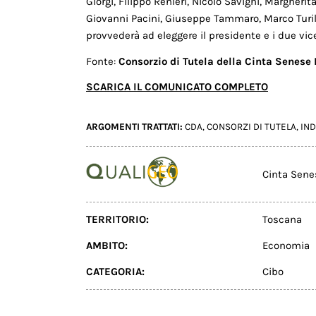
Giorgi, Filippo Renieri, Nicolò Savigni, Margherita
Giovanni Pacini, Giuseppe Tammaro, Marco Turill
provvederà ad eleggere il presidente e i due vic
Fonte:
Consorzio di Tutela della Cinta Senese
SCARICA IL COMUNICATO COMPLETO
ARGOMENTI TRATTATI:
CDA
,
CONSORZI DI TUTELA
,
IND
Cinta Sen
TERRITORIO:
Toscana
AMBITO:
Economia
CATEGORIA:
Cibo