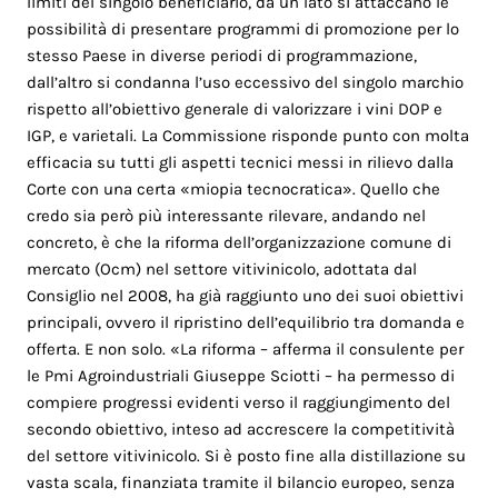
limiti del singolo beneficiario, da un lato si attaccano le
possibilità di presentare programmi di promozione per lo
stesso Paese in diverse periodi di programmazione,
dall’altro si condanna l’uso eccessivo del singolo marchio
rispetto all’obiettivo generale di valorizzare i vini DOP e
IGP, e varietali. La Commissione risponde punto con molta
efficacia su tutti gli aspetti tecnici messi in rilievo dalla
Corte con una certa «miopia tecnocratica». Quello che
credo sia però più interessante rilevare, andando nel
concreto, è che la riforma dell’organizzazione comune di
mercato (Ocm) nel settore vitivinicolo, adottata dal
Consiglio nel 2008, ha già raggiunto uno dei suoi obiettivi
principali, ovvero il ripristino dell’equilibrio tra domanda e
offerta. E non solo. «La riforma – afferma il consulente per
le Pmi Agroindustriali Giuseppe Sciotti – ha permesso di
compiere progressi evidenti verso il raggiungimento del
secondo obiettivo, inteso ad accrescere la competitività
del settore vitivinicolo. Si è posto fine alla distillazione su
vasta scala, finanziata tramite il bilancio europeo, senza