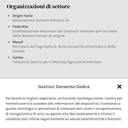
Organizzazioni di settore
Origin Italia
Associazione Italiana Consorzi IG
Federdoc
Confederazione Nazionale dei Consorzi volontari per la tutela
delle denominazioni di origine
Masaf
Ministero dell’agricoltura, della sovranità alimentare e delle
foreste
Ismea
Istituto di Servizi per il Mercato Agricolo Alimentare
Glossario DOP IGP
Gestisci Consenso Cookie
Indicazioni Geografiche
Per fornire le migliori esperienze, utilizziamo tecnologie come i cookie per
Marchi DOP IGP
memorizzare e/o accedere alle informazioni del dispositivo. Il consenso a
Normativa prodotti DOP IGP
queste tecnologie ci permetterà di elaborare dati come il comportamento
Consorzi di Tutela
di navigazione o ID unici su questo sito. Non acconsentire o ritirare il
consenso può influire negativamente su alcune caratteristiche e funzioni.
Farm To Fork e prodotti DOP IGP
Dop economy