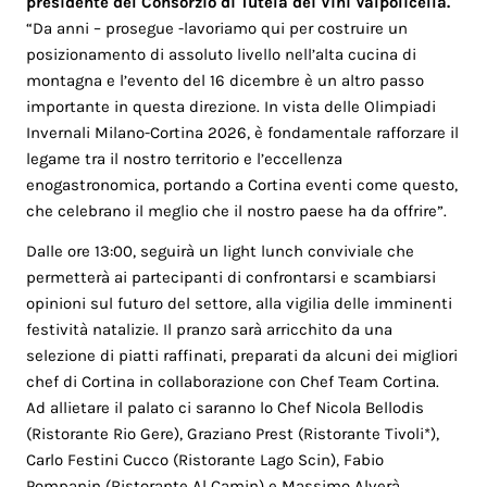
presidente del Consorzio di Tutela dei Vini Valpolicella.
“Da anni – prosegue -lavoriamo qui per costruire un
posizionamento di assoluto livello nell’alta cucina di
montagna e l’evento del 16 dicembre è un altro passo
importante in questa direzione. In vista delle Olimpiadi
Invernali Milano-Cortina 2026, è fondamentale rafforzare il
legame tra il nostro territorio e l’eccellenza
enogastronomica, portando a Cortina eventi come questo,
che celebrano il meglio che il nostro paese ha da offrire”.
Dalle ore 13:00, seguirà un light lunch conviviale che
permetterà ai partecipanti di confrontarsi e scambiarsi
opinioni sul futuro del settore, alla vigilia delle imminenti
festività natalizie. Il pranzo sarà arricchito da una
selezione di piatti raffinati, preparati da alcuni dei migliori
chef di Cortina in collaborazione con Chef Team Cortina.
Ad allietare il palato ci saranno lo Chef Nicola Bellodis
(Ristorante Rio Gere), Graziano Prest (Ristorante Tivoli*),
Carlo Festini Cucco (Ristorante Lago Scin), Fabio
Pompanin (Ristorante Al Camin) e Massimo Alverà