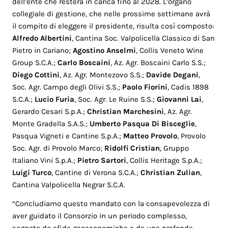
dell’ente che resterà in carica fino al 2028. L’organo
collegiale di gestione, che nelle prossime settimane avrà
il compito di eleggere il presidente, risulta così composto:
Alfredo Albertini
, Cantina Soc. Valpolicella Classico di San
Pietro in Cariano;
Agostino Anselmi
, Collis Veneto Wine
Group S.C.A.;
Carlo Boscaini
, Az. Agr. Boscaini Carlo S.S.;
Diego Cottini
, Az. Agr. Montezovo S.S.;
Davide Degani
,
Soc. Agr. Campo degli Olivi S.S.;
Paolo Fiorini
, Cadis 1898
S.C.A.;
Lucio Furia
, Soc. Agr. Le Ruine S.S.;
Giovanni Lai
,
Gerardo Cesari S.p.A.;
Christian Marchesini
, Az. Agr.
Monte Gradella S.A.S.;
Umberto Pasqua Di Bisceglie
,
Pasqua Vigneti e Cantine S.p.A.;
Matteo Provolo
, Provolo
Soc. Agr. di Provolo Marco;
Ridolfi Cristian
, Gruppo
Italiano Vini S.p.A.;
Pietro Sartori
, Collis Heritage S.p.A.;
Luigi Turco
, Cantine di Verona S.C.A.;
Christian Zulian
,
Cantina Valpolicella Negrar S.C.A.
“Concludiamo questo mandato con la consapevolezza di
aver guidato il Consorzio in un periodo complesso,