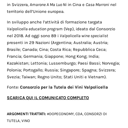
in Svizzera,
Amarone A Ma Luo Ni
in Cina e
Casa Marroni
nel
territorio dell’Unione europea.
In sviluppo anche l’attività di formazione targata
Valpolicella education program
(Vep), ideato dal Consorzio
nel 2018. Ad oggi sono 89 i
Valpolicella wine specialist
presenti in 29 Nazioni (Argentina; Australia; Austria;
Brasile; Canada; Cina; Costa Rica; Repubblica Ceca;
Francia; Germania; Giappone; Hong Kong; India;
Kazakistan; Lettonia; Lussemburgo; Paesi Bassi; Norvegia;
Polonia; Portogallo; Russia; Singapore; Spagna; Svizzera;
Svezia; Taiwan; Regno Unito; Stati Uniti e Vietnam).
Fonte:
Consorzio per la Tutela dei Vini Valpolicella
SCARICA QUI IL COMUNICATO COMPLETO
ARGOMENTI TRATTATI:
#DOPECONOMY
,
CDA
,
CONSORZI DI
TUTELA
,
VINO