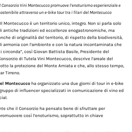
Il Consorzio Vini Montecucco promuove l’enoturismo esperienziale e
ostenibile attraverso un e-bike tour tra i filari del Montecucco
“Il Montecucco è un territorio unico, integro. Non si parla solo
di antiche tradizioni ed eccellenze enogastronomiche, ma
anche di originalità del territorio, di rispetto della biodiversità,
di armonia con l’ambiente e con la natura incontaminata che
ci circonda”, così Giovan Battista Basile, Presidente del
Consorzio di Tutela Vini Montecucco, descrive l’areale del
to la protezione del Monte Amiata e che, allo stesso tempo,
ar Tirreno.
del Montecucco
ha organizzato una due giorni di tour in e-bike
n gruppo di influencer specializzati in comunicazione di vino ed
ial.
te che il Consorzio ha pensato bene di sfruttare per
 promuovere così l’enoturismo, soprattutto in chiave