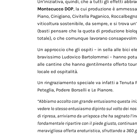
Un’iniziativa, quindi, che a tutti gli effetti abb
Montecucco DOP
, la cui produzione è ammessa
Piano, Cinigiano, Civitella Paganico, Roccalbegna
viticoltura sostenibile, da sempre, e si trova u
(basti pensare che la quota di produzione biolog
totale), o che comunque lavorano consapevolme
Un approccio che gli ospiti – in sella alle bici 
bravissimo Ludovico Bartolommei – hanno potut
alle cantine che hanno gentilmente offerto tour
locale ed ospitalità.
Un ringraziamento speciale va infatti a Tenuta Pi
Peteglia, Podere Borselli e Le Pianore.
“Abbiamo accolto con grande entusiasmo questa iniz
vedere lo stesso entusiasmo dipinto sul volto dei nos
di ripresa, arriviamo da un’epoca che ha segnato l’ind
fondamentale ripartire con il piede giusto, continua
meravigliosa offerta enoturistica, sfruttando a 360 g