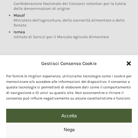
Confederazione Nazionale dei Consorzi volontari per la tutela
delle denominazioni di origine
Masaf
Ministero dell’agricoltura, della sovranità alimentare e delle
foreste
Ismea
Istituto di Servizi per il Mercato Agricolo Alimentare
Glossario DOP IGP
Gestisci Consenso Cookie
Indicazioni Geografiche
Per fornire le migliori esperienze, utilizziamo tecnologie come i cookie per
Marchi DOP IGP
memorizzare e/o accedere alle informazioni del dispositivo. Il consenso a
Normativa prodotti DOP IGP
queste tecnologie ci permetterà di elaborare dati come il comportamento
Consorzi di Tutela
di navigazione o ID unici su questo sito. Non acconsentire o ritirare il
consenso può influire negativamente su alcune caratteristiche e funzioni.
Farm To Fork e prodotti DOP IGP
Dop economy
Riforma Sistema IG
Accetta
Turismo DOP
Nega