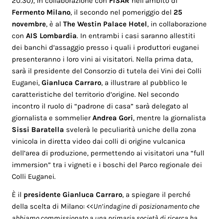
20.30), in collaborazione con
FISAR
nell’ambito di
Fermento
Milano
, il secondo nel pomeriggio del
25
novembre
, è al
The Westin Palace Hotel
, in collaborazione
con
AIS Lombardia
. In entrambi i casi saranno allestiti
dei banchi d’assaggio presso i quali i produttori euganei
presenteranno i loro vini ai visitatori. Nella prima data,
sarà il presidente del Consorzio di tutela dei Vini dei Colli
Euganei,
Gianluca Carraro
, a illustrare al pubblico le
caratteristiche del territorio d’origine. Nel secondo
incontro il ruolo di “padrone di casa” sarà delegato al
giornalista e sommelier
Andrea Gori
, mentre la giornalista
Sissi Baratella
svelerà le peculiarità uniche della zona
vinicola in diretta video dai colli di origine vulcanica
dell’area di produzione, permettendo ai visitatori una “full
immersion” tra i vigneti e i boschi del Parco regionale dei
Colli Euganei.
È il
presidente Gianluca Carraro
, a spiegare il perché
della scelta di Milano: <<
Un’indagine di posizionamento che
abbiamo commissionato a una primaria società di ricerca ha