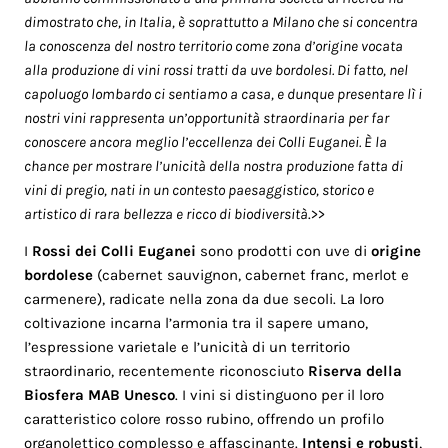
dimostrato che, in Italia, è soprattutto a Milano che si concentra
la conoscenza del nostro territorio come zona d’origine vocata
alla produzione di vini rossi tratti da uve bordolesi. Di fatto, nel
capoluogo lombardo ci sentiamo a casa, e dunque presentare lì i
nostri vini rappresenta un’opportunità straordinaria per far
conoscere ancora meglio l’eccellenza dei Colli Euganei. È la
chance per mostrare l’unicità della nostra produzione fatta di
vini di pregio, nati in un contesto paesaggistico, storico e
artistico di rara bellezza e ricco di biodiversità
.>>
I
Rossi dei Colli Euganei
sono prodotti con uve di
origine
bordolese
(cabernet sauvignon, cabernet franc, merlot e
carmenere), radicate nella zona da due secoli. La loro
coltivazione incarna l’armonia tra il sapere umano,
l’espressione varietale e l’unicità di un territorio
straordinario, recentemente riconosciuto
Riserva della
Biosfera MAB Unesco
. I vini si distinguono per il loro
caratteristico colore rosso rubino, offrendo un profilo
organolettico complesso e affascinante.
Intensi e robusti
,