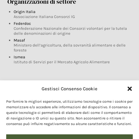
Organizzazioni di settore
Origin Italia
Associazione Italiana Consorzi IG
Federdoc
Confederazione Nazionale dei Consorzi volontari per la tutela
delle denominazioni di origine
Masaf
Ministero dell’agricoltura, della sovranità alimentare e delle
foreste
Ismea
Istituto di Servizi per il Mercato Agricolo Alimentare
Glossario DOP IGP
Gestisci Consenso Cookie
Indicazioni Geografiche
Per fornire le migliori esperienze, utilizziamo tecnologie come i cookie per
Marchi DOP IGP
memorizzare e/o accedere alle informazioni del dispositivo. Il consenso a
Normativa prodotti DOP IGP
queste tecnologie ci permetterà di elaborare dati come il comportamento
Consorzi di Tutela
di navigazione o ID unici su questo sito. Non acconsentire o ritirare il
consenso può influire negativamente su alcune caratteristiche e funzioni.
Farm To Fork e prodotti DOP IGP
Dop economy
Riforma Sistema IG