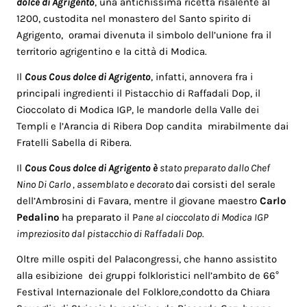
dolce di Agrigento
, una antichissima ricetta risalente al
1200, custodita nel monastero del Santo spirito di
Agrigento, oramai divenuta il simbolo dell’unione fra il
territorio agrigentino e la città di Modica.
Il
Cous Cous dolce di Agrigento
, infatti, annovera fra i
principali ingredienti il Pistacchio di Raffadali Dop, il
Cioccolato di Modica IGP, le mandorle della Valle dei
Templi e l’Arancia di Ribera Dop candita mirabilmente dai
Fratelli Sabella di Ribera.
Il
Cous Cous dolce di Agrigento è
stato preparato dallo Chef
Nino Di Carlo , assemblato e decorato
dai corsisti del serale
dell’Ambrosini di Favara, mentre il giovane maestro
Carlo
Pedalino
ha preparato il P
ane al cioccolato di Modica IGP
impreziosito dal pistacchio di Raffadali Dop.
Oltre mille ospiti del Palacongressi, che hanno assistito
alla esibizione dei gruppi folkloristici nell’ambito de 66°
Festival Internazionale del Folklore,condotto da Chiara