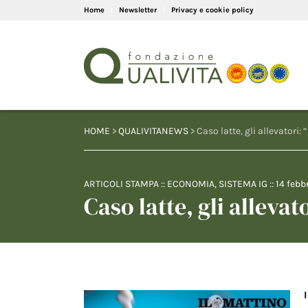
Home
Newsletter
Privacy e cookie policy
HOME
>
QUALIVITANEWS
> Caso latte, gli allevatori: 
ARTICOLI STAMPA
::
ECONOMIA
,
SISTEMA IG
::
14 febb
Caso latte, gli allevat