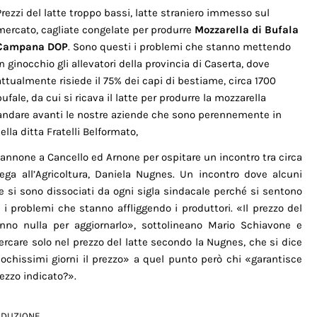
Prezzi del latte troppo bassi, latte straniero immesso sul
mercato, cagliate congelate per produrre
Mozzarella di Bufala
Campana DOP
. Sono questi i problemi che stanno mettendo
in ginocchio gli allevatori della provincia di Caserta, dove
attualmente risiede il 75% dei capi di bestiame, circa 1700
bufale, da cui si ricava il latte per produrre la mozzarella
mandare avanti le nostre aziende che sono perennemente in
della ditta Fratelli Belformato,
pannone a Cancello ed Arnone per ospitare un incontro tra circa
lega all’Agricoltura, Daniela Nugnes. Un incontro dove alcuni
e si sono dissociati da ogni sigla sindacale perché si sentono
i problemi che stanno affliggendo i produttori. «Il prezzo del
anno nulla per aggiornarlo», sottolineano Mario Schiavone e
icercare solo nel prezzo del latte secondo la Nugnes, che si dice
ochissimi giorni il prezzo» a quel punto però chi «garantisce
ezzo indicato?».
ODUZIONE