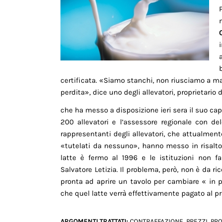
certificata. «Siamo stanchi, non riusciamo a 
perdita», dice uno degli allevatori, proprietario 
che ha messo a disposizione ieri sera il suo ca
200 allevatori e l’assessore regionale con de
rappresentanti degli allevatori, che attualment
«tutelati da nessuno», hanno messo in risalto 
latte è fermo al 1996 e le istituzioni non f
Salvatore Letizia. Il problema, però, non è da r
pronta ad aprire un tavolo per cambiare « in p
che quel latte verrà effettivamente pagato al pr
ARGOMENTI TRATTATI:
CONTRAFFAZIONE
,
PREZZI
,
PR