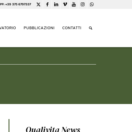
PP: +39 375 6797337
VATORIO
PUBBLICAZIONI
CONTATTI
Qualivita News