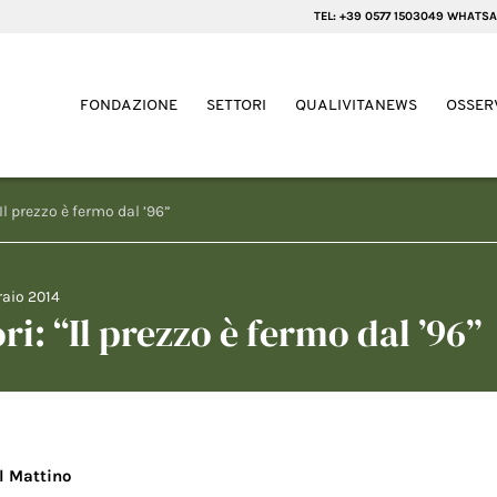
TEL: +39 0577 1503049 WHATSA
FONDAZIONE
SETTORI
QUALIVITANEWS
OSSER
“Il prezzo è fermo dal ’96”
raio 2014
ori: “Il prezzo è fermo dal ’96”
Il Mattino