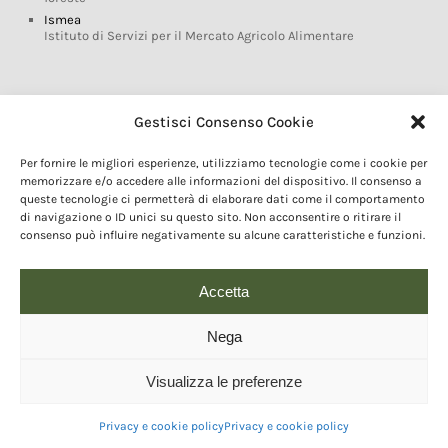
Ismea
Istituto di Servizi per il Mercato Agricolo Alimentare
Glossario DOP IGP
Gestisci Consenso Cookie
Indicazioni Geografiche
Per fornire le migliori esperienze, utilizziamo tecnologie come i cookie per
Marchi DOP IGP
memorizzare e/o accedere alle informazioni del dispositivo. Il consenso a
Normativa prodotti DOP IGP
queste tecnologie ci permetterà di elaborare dati come il comportamento
Consorzi di Tutela
di navigazione o ID unici su questo sito. Non acconsentire o ritirare il
consenso può influire negativamente su alcune caratteristiche e funzioni.
Farm To Fork e prodotti DOP IGP
Dop economy
Riforma Sistema IG
Accetta
Turismo DOP
Nega
Visualizza le preferenze
© 2020 Copyright - Fondazione Qualivita :: Credits:
IDEM ADV Grafica web
comunicazione
Privacy e cookie policy
Privacy e cookie policy