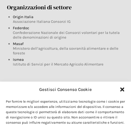
Organizzazioni di settore
Origin Italia
Associazione Italiana Consorzi IG
Federdoc
Confederazione Nazionale dei Consorzi volontari per la tutela
delle denominazioni di origine
Masaf
Ministero dell’agricoltura, della sovranità alimentare e delle
foreste
Ismea
Istituto di Servizi per il Mercato Agricolo Alimentare
Glossario DOP IGP
Gestisci Consenso Cookie
Indicazioni Geografiche
Per fornire le migliori esperienze, utilizziamo tecnologie come i cookie per
Marchi DOP IGP
memorizzare e/o accedere alle informazioni del dispositivo. Il consenso a
Normativa prodotti DOP IGP
queste tecnologie ci permetterà di elaborare dati come il comportamento
Consorzi di Tutela
di navigazione o ID unici su questo sito. Non acconsentire o ritirare il
consenso può influire negativamente su alcune caratteristiche e funzioni.
Farm To Fork e prodotti DOP IGP
Dop economy