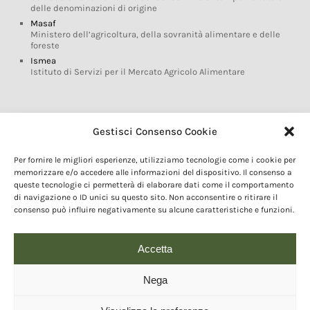
delle denominazioni di origine
Masaf
Ministero dell’agricoltura, della sovranità alimentare e delle
foreste
Ismea
Istituto di Servizi per il Mercato Agricolo Alimentare
Glossario DOP IGP
Gestisci Consenso Cookie
Indicazioni Geografiche
Per fornire le migliori esperienze, utilizziamo tecnologie come i cookie per
Marchi DOP IGP
memorizzare e/o accedere alle informazioni del dispositivo. Il consenso a
Normativa prodotti DOP IGP
queste tecnologie ci permetterà di elaborare dati come il comportamento
Consorzi di Tutela
di navigazione o ID unici su questo sito. Non acconsentire o ritirare il
consenso può influire negativamente su alcune caratteristiche e funzioni.
Farm To Fork e prodotti DOP IGP
Dop economy
Riforma Sistema IG
Accetta
Turismo DOP
Nega