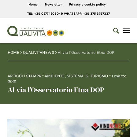
Home
Newsletter
Privacy e cookie policy
TEL: +39 0577 1503049 WHATSAPP: +39 375 6797337
HOME
>
QUALIVITANEWS
> Al via l’Osservatorio Etna DOP
ARTICOLI STAMPA
::
AMBIENTE
,
SISTEMA IG
,
TURISMO
::
1 marzo
2021
Al via l’Osservatorio Etna DOP