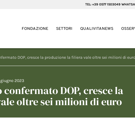
TEL: +39 0577 1503049 WHATSA
FONDAZIONE
SETTORI
QUALIVITANEWS
OSSER
ermato DOP, cresce la produzione la filiera vale oltre sei milioni di eur
 giugno 2023
o confermato DOP, cresce la
ale oltre sei milioni di euro