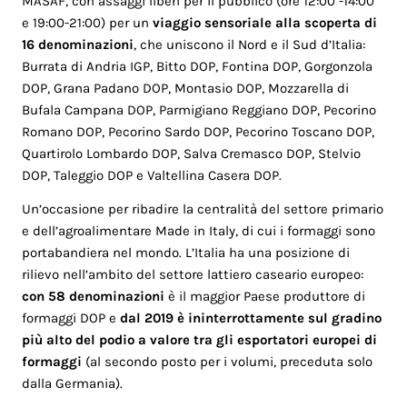
MASAF, con assaggi liberi per il pubblico (ore 12:00 -14:00
e 19:00-21:00) per un
viaggio sensoriale alla scoperta di
16 denominazioni
, che uniscono il Nord e il Sud d’Italia:
Burrata di Andria IGP, Bitto DOP, Fontina DOP, Gorgonzola
DOP, Grana Padano DOP, Montasio DOP, Mozzarella di
Bufala Campana DOP, Parmigiano Reggiano DOP, Pecorino
Romano DOP, Pecorino Sardo DOP, Pecorino Toscano DOP,
Quartirolo Lombardo DOP, Salva Cremasco DOP, Stelvio
DOP, Taleggio DOP e Valtellina Casera DOP.
Un’occasione per ribadire la centralità del settore primario
e dell’agroalimentare Made in Italy, di cui i formaggi sono
portabandiera nel mondo. L’Italia ha una posizione di
rilievo nell’ambito del settore lattiero caseario europeo:
con
58 denominazioni
è il maggior Paese produttore di
formaggi DOP e
dal 2019 è ininterrottamente sul gradino
più alto del podio a valore tra gli esportatori europei di
formaggi
(al secondo posto per i volumi, preceduta solo
dalla Germania).