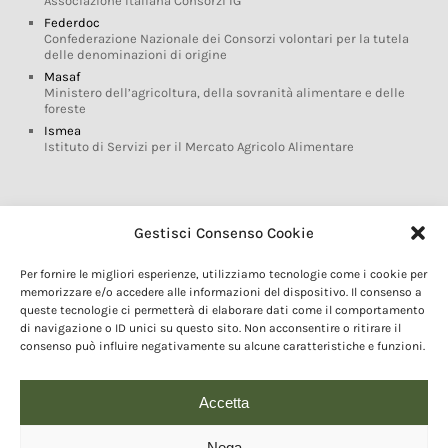
Associazione Italiana Consorzi IG
Federdoc
Confederazione Nazionale dei Consorzi volontari per la tutela
delle denominazioni di origine
Masaf
Ministero dell’agricoltura, della sovranità alimentare e delle
foreste
Ismea
Istituto di Servizi per il Mercato Agricolo Alimentare
Glossario DOP IGP
Gestisci Consenso Cookie
Indicazioni Geografiche
Per fornire le migliori esperienze, utilizziamo tecnologie come i cookie per
Marchi DOP IGP
memorizzare e/o accedere alle informazioni del dispositivo. Il consenso a
Normativa prodotti DOP IGP
queste tecnologie ci permetterà di elaborare dati come il comportamento
Consorzi di Tutela
di navigazione o ID unici su questo sito. Non acconsentire o ritirare il
consenso può influire negativamente su alcune caratteristiche e funzioni.
Farm To Fork e prodotti DOP IGP
Dop economy
Riforma Sistema IG
Accetta
Turismo DOP
Nega