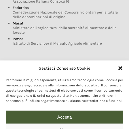
Associazione Italiana Consorzi IG
Federdoc
Confederazione Nazionale dei Consorzi volontari per la tutela
delle denominazioni di origine
Masaf
Ministero dell’agricoltura, della sovranità alimentare e delle
foreste
Ismea
Istituto di Servizi per il Mercato Agricolo Alimentare
Glossario DOP IGP
Gestisci Consenso Cookie
Indicazioni Geografiche
Per fornire le migliori esperienze, utilizziamo tecnologie come i cookie per
Marchi DOP IGP
memorizzare e/o accedere alle informazioni del dispositivo. Il consenso a
Normativa prodotti DOP IGP
queste tecnologie ci permetterà di elaborare dati come il comportamento
Consorzi di Tutela
di navigazione o ID unici su questo sito. Non acconsentire o ritirare il
consenso può influire negativamente su alcune caratteristiche e funzioni.
Farm To Fork e prodotti DOP IGP
Dop economy
Riforma Sistema IG
Accetta
Turismo DOP