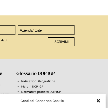
i dati
re
Glossario DOP IGP
Indicazioni Geografiche
G
Marchi DOP IGP
Normativa prodotti DOP IGP
onsorzi
Consorzi di Tutela
Gestisci Consenso Cookie
Farm To Fork e prodotti DOP IGP
Dop economy