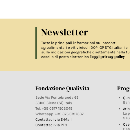
Newsletter
Tutte le principali informazioni sui prodotti
agroalimentari e vitivinicoli DOP IGP STG italiani e
sulle indicazioni geografiche direttamente nella tu
Leggi privacy policy
casella di posta elettronica.
Fondazione Qualivita
Proge
Sede Via Fontebranda 69
Qua
Ban
53100 Siena (Si) Italy
Tel. +39 0577 1503049
Atla
La 
Whatsapp. +39 375 6797337
STG
Contattaci via E-Mail
Oss
Contattaci via PEC
Dati