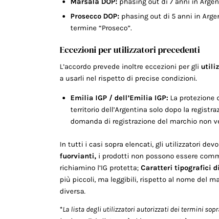
Marsala DOP:
phasing out di 7 anni in Argen
Prosecco DOP:
phasing out di 5 anni in Argen
termine “Proseco”.
Eccezioni per utilizzatori precedenti
L’accordo prevede inoltre eccezioni per gli
utili
a usarli nel rispetto di precise condizioni.
Emilia IGP / dell’Emilia IGP:
La protezione d
territorio dell’Argentina solo dopo la regist
domanda di registrazione del marchio non ve
In tutti i casi sopra elencati, gli utilizzatori de
fuorvianti,
i prodotti non possono essere comme
richiamino l’IG protetta;
Caratteri tipografici di
più piccoli, ma leggibili, rispetto al nome del 
diversa.
*
La lista degli utilizzatori autorizzati dei termini 