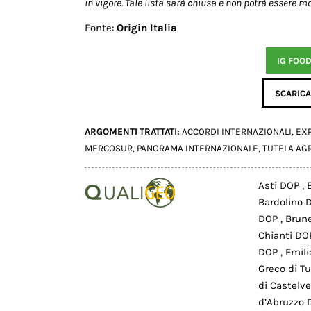
in vigore. Tale lista sarà chiusa e non potrà essere 
Fonte:
Origin Italia
IG FOO
SCARICA 
ARGOMENTI TRATTATI:
ACCORDI INTERNAZIONALI
,
EX
MERCOSUR
,
PANORAMA INTERNAZIONALE
,
TUTELA AG
Asti DOP
,
Bardolino
DOP
,
Brune
Chianti D
DOP
,
Emili
Greco di T
di Castelv
d’Abruzzo