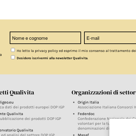
Ho letto la privacy policy ed esprimo il mio consenso al trattamento de
a
.
Desidero iscrivermi alla newsletter Qualivita
tti Qualivita
Organizzazioni di setto
ligeo.eu
Origin Italia
ca dati dei prodotti europei DOP IGP
Associazione Italiana Consorzi I
nte Qualivita
Federdoc
pubblicazione dei prodotti DOP IGP
Confederazione Nazionale dei C
volontari per la tutela delle
denominazioni di origine
ervatorio Qualivita
 ed analisi del settore DOP IGP
Masaf