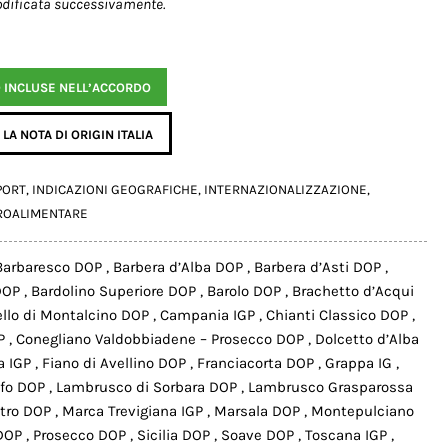
modificata successivamente.
D INCLUSE NELL’ACCORDO
LA NOTA DI ORIGIN ITALIA
PORT
,
INDICAZIONI GEOGRAFICHE
,
INTERNAZIONALIZZAZIONE
,
ROALIMENTARE
Barbaresco DOP
,
Barbera d’Alba DOP
,
Barbera d’Asti DOP
,
 DOP
,
Bardolino Superiore DOP
,
Barolo DOP
,
Brachetto d’Acqui
llo di Montalcino DOP
,
Campania IGP
,
Chianti Classico DOP
,
OP
,
Conegliano Valdobbiadene – Prosecco DOP
,
Dolcetto d’Alba
a IGP
,
Fiano di Avellino DOP
,
Franciacorta DOP
,
Grappa IG
,
ufo DOP
,
Lambrusco di Sorbara DOP
,
Lambrusco Grasparossa
etro DOP
,
Marca Trevigiana IGP
,
Marsala DOP
,
Montepulciano
 DOP
,
Prosecco DOP
,
Sicilia DOP
,
Soave DOP
,
Toscana IGP
,