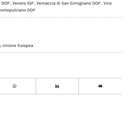
la DOP
,
Veneto IGP
,
Vernaccia di San Gimignano DOP
,
Vino
Montepulciano DOP
a
,
Unione Europea