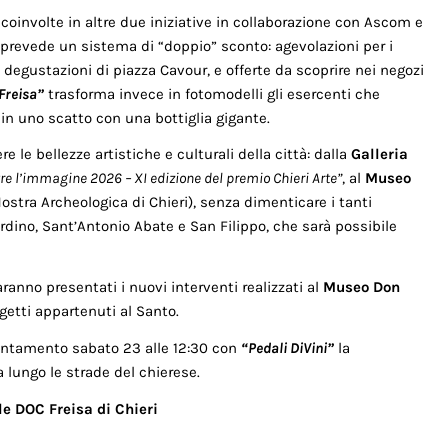
 coinvolte in altre due iniziative in collaborazione con Ascom e
prevede un sistema di “doppio” sconto: agevolazioni per i
le degustazioni di piazza Cavour, e offerte da scoprire nei negozi
Freisa”
trasforma invece in fotomodelli gli esercenti che
 in uno scatto con una bottiglia gigante.
 le bellezze artistiche e culturali della città: dalla
Galleria
tre l’immagine 2026 – XI edizione del premio Chieri Arte”
, al
Museo
ostra Archeologica di Chieri), senza dimenticare i tanti
dino, Sant’Antonio Abate e San Filippo, che sarà possibile
aranno presentati i nuovi interventi realizzati al
Museo Don
getti appartenuti al Santo.
puntamento sabato 23 alle 12:30 con
“Pedali DiVini”
la
a lungo le strade del chierese.
le DOC Freisa di Chieri