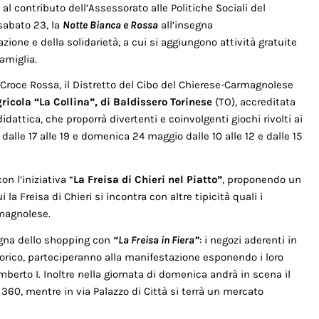
e al contributo dell’Assessorato alle Politiche Sociali del
sabato 23, la
Notte Bianca e Rossa
all’insegna
ione e della solidarietà, a cui si aggiungono attività gratuite
amiglia.
 da Croce Rossa, il Distretto del Cibo del Chierese-Carmagnolese
ricola “La Collina”, di Baldissero Torinese
(TO), accreditata
attica, che proporrà divertenti e coinvolgenti giochi rivolti ai
alle 17 alle 19 e domenica 24 maggio dalle 10 alle 12 e dalle 15
on l’iniziativa “
La Freisa di Chieri nel Piatto”
, proponendo un
 la Freisa di Chieri si incontra con altre tipicità quali i
rmagnolese.
egna dello shopping con
“La Freisa in Fiera”
: i negozi aderenti in
rico, parteciperanno alla manifestazione esponendo i loro
Umberto I. Inoltre nella giornata di domenica andrà in scena il
360, mentre in via Palazzo di Città si terrà un mercato