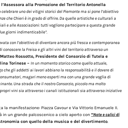
 l’Assessora alla Promozione del Territorio Antonella
 celebrare uno dei vitigni storici del Piemonte ma si pone l’obiettivo
ze che Chieri è in grado di offrire. Da quelle artistiche e culturali a
li e alle Associazioni: tutti vogliono partecipare a questa grande
 due giorni indimenticabile”.
nnovata con l’obiettivo di diventare ancora più fresca e contemporanea
conoscere la Freisa e gli altri vini del territorio attraverso un
Matteo Rossotto, Presidente del Consorzio di Tutela e
llina Torinese –
In un momento storico come quello attuale,
 che gli addetti ai lavori abbiano la responsabilità e il dovere di
i consumatori, magari meno esperti ma con una grande voglia di
nante. Una strada che il nostro Consorzio, piccolo ma molto
pri vini sia attraverso i canali istituzionali sia attraverso iniziative
ta la manifestazione: Piazza Cavour e Via Vittorio Emanuele II.
à in un grande palcoscenico a cielo aperto con
“
Note e calici di
tronomia con quello della musica e del divertimento
.