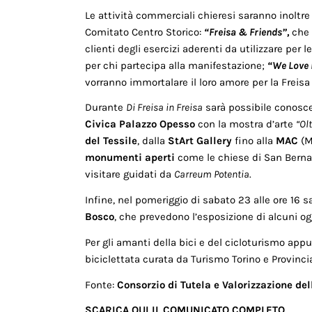
Le attività commerciali chieresi saranno inoltre
Comitato Centro Storico:
“Freisa & Friends”,
che 
clienti degli esercizi aderenti da utilizzare per 
per chi partecipa alla manifestazione;
“We Love 
vorranno immortalare il loro amore per la Freisa
Durante
Di Freisa in Freisa
sarà possibile conoscere
Civica Palazzo Opesso
con la mostra d’arte
“Ol
del Tessile
, dalla
StArt Gallery
fino alla
MAC
(M
monumenti aperti
come le chiese di San Bernar
visitare guidati da
Carreum Potentia
.
Infine, nel pomeriggio di sabato 23 alle ore 16 s
Bosco
, che prevedono l’esposizione di alcuni og
Per gli amanti della bici e del cicloturismo ap
biciclettata curata da Turismo Torino e Provinci
Fonte:
Consorzio di Tutela e Valorizzazione del
SCARICA QUI IL COMUNICATO COMPLETO