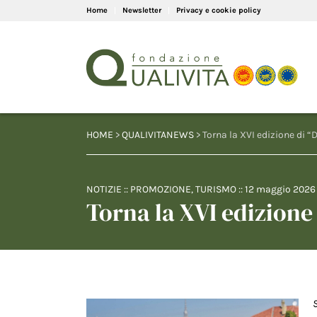
Home
Newsletter
Privacy e cookie policy
HOME
>
QUALIVITANEWS
> Torna la XVI edizione di “D
NOTIZIE
::
PROMOZIONE
,
TURISMO
::
12 maggio 2026
Torna la XVI edizione 