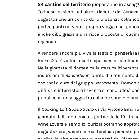
24 cantine del territorio
proporranno in assagg
Torinese, assieme ad altre etichette del Canaves
degustazione arricchito dalla presenza
dell’Enot
partecipanti un vero e proprio viaggio nel panor
anche cibo grazie a una ricca proposta di cucine d
regionali.
A rendere ancora più viva la festa ci penserà la
lungo
DJ set
vedrà la partecipazione straordinar
Nella giornata di domenica la musica itinerante a
incursioni di
BandarAdan
, punto di riferimento da
occitani a cura del gruppo
Controcanto
. Domenic
diffusa e interviste, e l’evento si concluderà co
pubblico in un viaggio tra colonne sonore e brani
Il Cooking Loft
Spazio Gusto
di Via Vittorio Emanu
giornata della domenica a partire dalle 10. Un l
Wine Lovers e semplici curiosi potranno approfon
degustazioni guidate e masterclass pensate per
qualità, in abbinamento ai prodotti del
Distretto