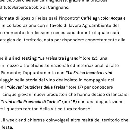
stituto Norberto Bobbio
di Carignano.
rnata di Spazio Freisa sarà l’incontro” Caffè
agricolo: Acqua e
, in collaborazione con il tavolo di lavoro Agroambiente del
n momento di riflessione necessario durante il quale sarà
trategica del territorio, nata per rispondere concretamente alla
e il
Blind Testing
“La Freisa tra i grandi”
(ore 12), una
 in mezzo a tre etichette nazionali ed internazionali di alto
IS Piemonte; l’appuntamento con
“La Freisa incontra i vini
iaggio nella storia del vino dealcolato in compagnia del
on i
“Giovani outsiders della Freisa”
(ore 17) per conoscere
 cinque giovani nuovi produttori che hanno deciso di lanciarsi
s
“I vini della Provincia di Torino”
(ore 18) con una degustazione
i quattro territori della viticoltura torinese.
, il week-end chierese coinvolgerà altre realtà del territorio che
 festa.