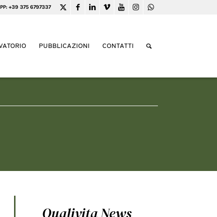
PP: +39 375 6797337
VATORIO
PUBBLICAZIONI
CONTATTI
Qualivita News