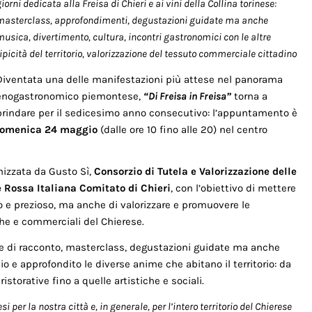
iorni dedicata alla Freisa di Chieri e ai vini della Collina torinese:
masterclass, approfondimenti, degustazioni guidate ma anche
musica, divertimento, cultura, incontri gastronomici con le altre
ipicità del territorio, valorizzazione del tessuto commerciale cittadino
Diventata una delle manifestazioni più attese nel panorama
enogastronomico piemontese,
“Di Freisa in Freisa”
torna a
brindare per il sedicesimo anno consecutivo: l’appuntamento è
omenica 24
maggio
(dalle ore 10 fino alle 20) nel centro
nizzata da Gusto Sì,
Consorzio di Tutela e Valorizzazione delle
e Rossa Italiana Comitato di Chieri
, con l’obiettivo di mettere
co e prezioso, ma anche di valorizzare e promuovere le
che e commerciali del Chierese.
ta e di racconto, masterclass, degustazioni guidate ma anche
 e approfondito le diverse anime che abitano il territorio: da
torative fino a quelle artistiche e sociali.
 per la nostra città e, in generale, per l’intero territorio del Chierese