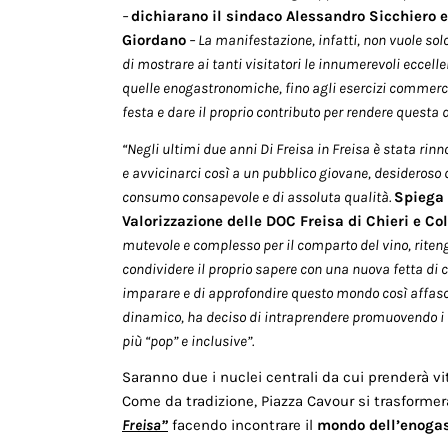
–
dichiarano il sindaco Alessandro Sicchiero e
Giordano
– La manifestazione, infatti, non vuole solo
di mostrare ai tanti visitatori le innumerevoli eccellen
quelle enogastronomiche, fino agli esercizi commercia
festa e dare il proprio contributo per rendere questa
“Negli ultimi due anni Di Freisa in Freisa è stata ri
e avvicinarci così a un pubblico giovane, desideroso di 
consumo consapevole e di assoluta qualità.
Spiega 
Valorizzazione delle DOC Freisa di Chieri e Co
mutevole e complesso per il comparto del vino, ritengo
condividere il proprio sapere con una nuova fetta d
imparare e di approfondire questo mondo così affasci
dinamico, ha deciso di intraprendere promuovendo i pro
più “pop” e inclusive”.
Saranno due i nuclei centrali da cui prenderà vi
Come da tradizione, Piazza Cavour si trasformer
Freisa”
facendo incontrare il
mondo dell’enogas