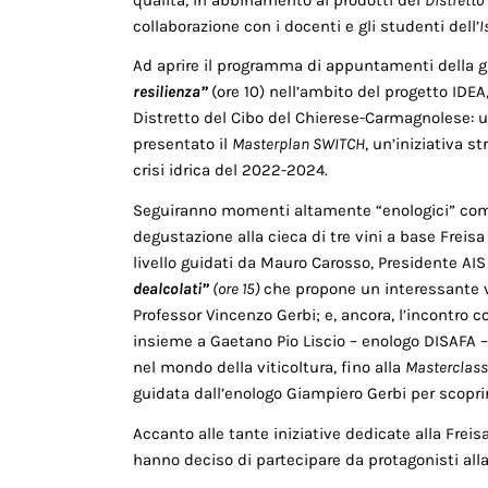
collaborazione con i docenti e gli studenti dell’
I
Ad aprire il programma di appuntamenti della gio
resilienza”
(ore 10) nell’ambito del progetto IDEA
Distretto del Cibo del Chierese-Carmagnolese: u
presentato il
Masterplan SWITCH
, un’iniziativa s
crisi idrica del 2022-2024.
Seguiranno momenti altamente “enologici” com
degustazione alla cieca di tre vini a base Freisa
livello guidati da Mauro Carosso, Presidente A
dealcolati”
(ore 15)
che propone un interessante v
Professor Vincenzo Gerbi; e, ancora, l’incontro c
insieme a Gaetano Pio Liscio – enologo DISAFA –
nel mondo della viticoltura, fino alla
Masterclas
guidata dall’enologo Giampiero Gerbi per scoprire 
Accanto alle tante iniziative dedicate alla Freisa
hanno deciso di partecipare da protagonisti alla