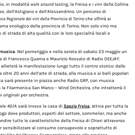
io, in modalità
walk around tasting
, la Freisa e i vini della Collina
e, dell’Astigiano e dell’Alessandrino. Un percorso di
eca Regionale dei vini della Provincia di Torino
che offrirà ai
ama enologico della provincia di Torino. Non solo vino ma
i strada di alta qualità con le loro specialità locali e
musica
. Nel pomeriggio e nella serata di sabato 23 maggio un
ia di Francesco Quarna e Maurizio Rossato di Radio DEEJAY.
llieterà la manifestazione lungo tutto il centro storico: dalle
 oltre 20 anni dell’arte di strada, alla musica e ai balli popolari
a sarà presente in piazza anche Radio GRP, con musica
n la Filarmonica San Marco – Wind Orchestra, che intratterrà il
 originali per orchestra.
ele 40/A sarà invece la casa di
Spazio Freisa
, attiva per tutta la
uogo dove produttori, esperti del settore, sommelier, ma anche
dire tutte le caratteristiche della Freisa di Chieri attraverso
 sensibilizzare al consumo consapevole e soprattutto di
 del Cibo del Chierese-Carmagnolese
, grazie alla preziosa