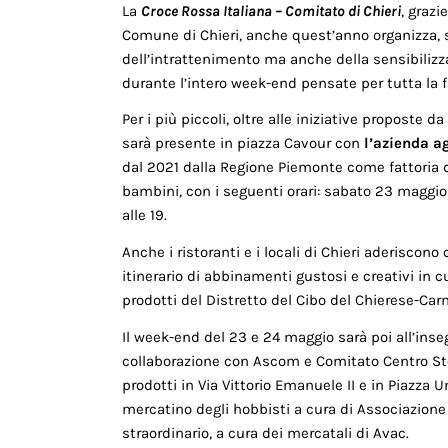
La
Croce Rossa Italiana – Comitato di Chieri
, grazi
Comune di Chieri, anche quest’anno organizza, 
dell’intrattenimento ma anche della sensibilizzaz
durante l’intero week-end pensate per tutta la f
Per i più piccoli, oltre alle iniziative proposte
sarà presente in piazza Cavour con
l’azienda ag
dal 2021 dalla Regione Piemonte come fattoria did
bambini, con i seguenti orari: sabato 23 maggio d
alle 19.
Anche i ristoranti e i locali di Chieri aderiscono c
itinerario di abbinamenti gustosi e creativi in cui
prodotti del Distretto del Cibo del Chierese-Ca
Il week-end del 23 e 24 maggio sarà poi all’ins
collaborazione con Ascom e Comitato Centro Sto
prodotti in Via Vittorio Emanuele II e in Piazza 
mercatino degli hobbisti a cura di Associazione 
straordinario, a cura dei mercatali di Avac.