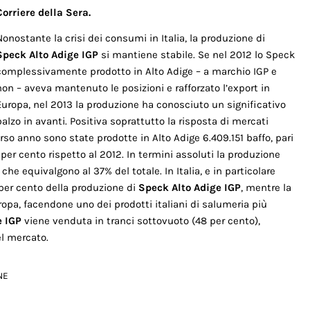
Corriere della Sera.
Nonostante la crisi dei consumi in Italia, la produzione di
Speck Alto Adige IGP
si mantiene stabile. Se nel 2012 lo Speck
complessivamente prodotto in Alto Adige – a marchio IGP e
non – aveva mantenuto le posizioni e rafforzato l’export in
Europa, nel 2013 la produzione ha conosciuto un significativo
balzo in avanti. Positiva soprattutto la risposta di mercati
orso anno sono state prodotte in Alto Adige 6.409.151 baffo, pari
per cento rispetto al 2012. In termini assoluti la produzione
 che equivalgono al 37% del totale. In Italia, e in particolare
2 per cento della produzione di
Speck Alto Adige IGP
, mentre la
ropa, facendone uno dei prodotti italiani di salumeria più
e IGP
viene venduta in tranci sottovuoto (48 per cento),
el mercato.
NE