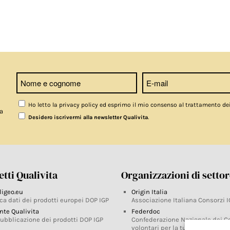
Ho letto la privacy policy ed esprimo il mio consenso al trattamento de
a
.
Desidero iscrivermi alla newsletter Qualivita
tti Qualivita
Organizzazioni di setto
ligeo.eu
Origin Italia
ca dati dei prodotti europei DOP IGP
Associazione Italiana Consorzi I
nte Qualivita
Federdoc
pubblicazione dei prodotti DOP IGP
Confederazione Nazionale dei C
volontari per la tutela delle