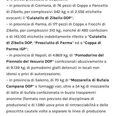
– in provincia di Cremona, di 76 pezzi di Coppe e Pancette
di Zibello, per complessivi 342 kg. e di 2.556 etichette
evocanti il “
Culatello di Zibello DOP
”;
– in provincia di Parma, di 177 pezzi di Coppe e Fiocchi di
Zibello, per complessivi 310 kg., nonché di 490 confezioni
e di 143.100 etichette indebitamente riferite a “
Culatello
di Zibello DOP
, “
Prosciutto di Parma
” ed a “
Coppa di
Parma IGP
”;
– in provincia di Napoli, di 4.869 kg. di “
Pomodorino del
Piennolo del Vesuvio DOP
” confezionati abusivamente e
di 9.139 kg. di pomodorini gialli detenuti in locali non
idonei e privi di autorizzazione;
– in provincia di Salerno, di 70 kg di “
Mozzarella di Bufala
Campana DOP
” e formaggi vari, oltre a 54 kg di mozzarella
di latte di bufala confezionata in buste trasparenti
anonime (formato non previsto dal disciplinare di
produzione) e di 1.080 uova prive di rintracciabilità e delle
prescritte cautele volte a separare le linee di produzione