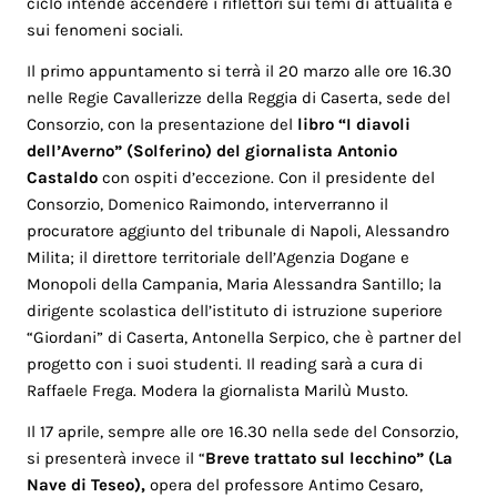
ciclo intende accendere i riflettori sui temi di attualità e
sui fenomeni sociali.
Il primo appuntamento si terrà il 20 marzo alle ore 16.30
nelle Regie Cavallerizze della Reggia di Caserta, sede del
Consorzio, con la presentazione del
libro “I diavoli
dell’Averno” (Solferino) del giornalista Antonio
Castaldo
con ospiti d’eccezione. Con il presidente del
Consorzio, Domenico Raimondo, interverranno il
procuratore aggiunto del tribunale di Napoli, Alessandro
Milita; il direttore territoriale dell’Agenzia Dogane e
Monopoli della Campania, Maria Alessandra Santillo; la
dirigente scolastica dell’istituto di istruzione superiore
“Giordani” di Caserta, Antonella Serpico, che è partner del
progetto con i suoi studenti. Il reading sarà a cura di
Raffaele Frega. Modera la giornalista Marilù Musto.
Il 17 aprile, sempre alle ore 16.30 nella sede del Consorzio,
si presenterà invece il “
Breve trattato sul lecchino” (La
Nave di Teseo),
opera del professore Antimo Cesaro,