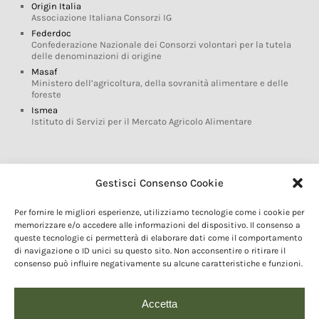
Origin Italia
Associazione Italiana Consorzi IG
Federdoc
Confederazione Nazionale dei Consorzi volontari per la tutela
delle denominazioni di origine
Masaf
Ministero dell’agricoltura, della sovranità alimentare e delle
foreste
Ismea
Istituto di Servizi per il Mercato Agricolo Alimentare
Glossario DOP IGP
Gestisci Consenso Cookie
Indicazioni Geografiche
Per fornire le migliori esperienze, utilizziamo tecnologie come i cookie per
Marchi DOP IGP
memorizzare e/o accedere alle informazioni del dispositivo. Il consenso a
Normativa prodotti DOP IGP
queste tecnologie ci permetterà di elaborare dati come il comportamento
Consorzi di Tutela
di navigazione o ID unici su questo sito. Non acconsentire o ritirare il
consenso può influire negativamente su alcune caratteristiche e funzioni.
Farm To Fork e prodotti DOP IGP
Dop economy
Riforma Sistema IG
Accetta
Turismo DOP