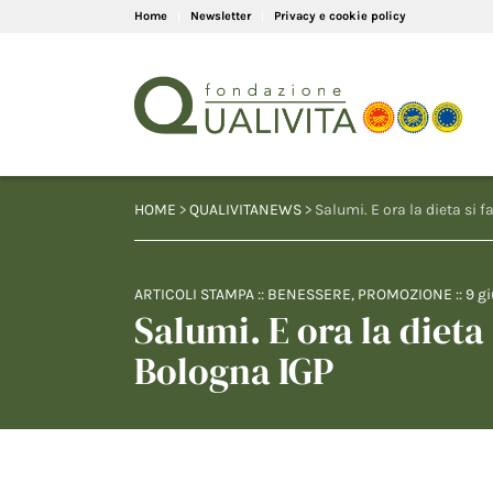
Home
Newsletter
Privacy e cookie policy
HOME
>
QUALIVITANEWS
> Salumi. E ora la dieta si 
ARTICOLI STAMPA
::
BENESSERE
,
PROMOZIONE
::
9 g
Salumi. E ora la dieta 
Bologna IGP