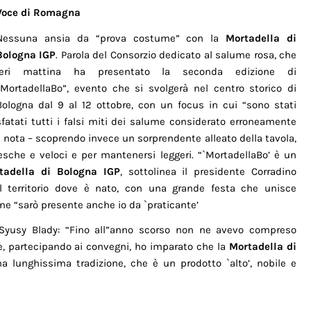
Voce di Romagna
Nessuna ansia da “prova costume” con la
Mortadella di
Bologna IGP
. Parola del Consorzio dedicato al salume rosa, che
ieri mattina ha presentato la seconda edizione di
“MortadellaBo”, evento che si svolgerà nel centro storico di
Bologna dal 9 al 12 ottobre, con un focus in cui “sono stati
sfatati tutti i falsi miti dei salume considerato erroneamente
a nota – scoprendo invece un sorprendente alleato della tavola,
resche e veloci e per mantenersi leggeri. “`MortadellaBo’ è un
tadella di Bologna IGP
, sottolinea il presidente Corradino
el territorio dove è nato, con una grande festa che unisce
one “sarò presente anche io da `praticante’
 Syusy Blady: “Fino all”anno scorso non ne avevo compreso
ne, partecipando ai convegni, ho imparato che la
Mortadella di
 lunghissima tradizione, che è un prodotto `alto’, nobile e