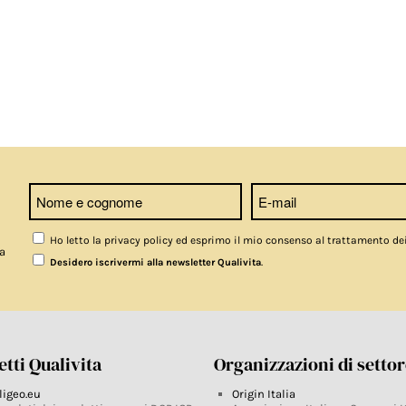
Ho letto la privacy policy ed esprimo il mio consenso al trattamento de
a
.
Desidero iscrivermi alla newsletter Qualivita
tti Qualivita
Organizzazioni di setto
ligeo.eu
Origin Italia