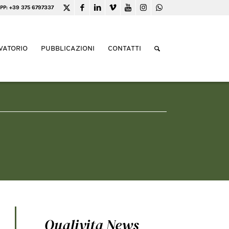
PP: +39 375 6797337
VATORIO
PUBBLICAZIONI
CONTATTI
Qualivita News