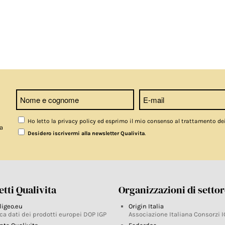
Ho letto la privacy policy ed esprimo il mio consenso al trattamento de
a
.
Desidero iscrivermi alla newsletter Qualivita
tti Qualivita
Organizzazioni di setto
ligeo.eu
Origin Italia
ca dati dei prodotti europei DOP IGP
Associazione Italiana Consorzi I