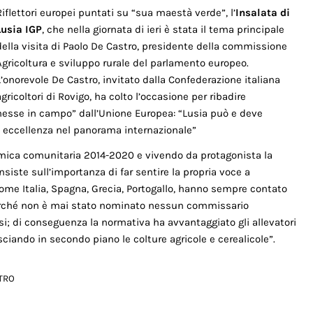
Riflettori europei puntati su “sua maestà verde”, l’
Insalata di
Lusia IGP
, che nella giornata di ieri è stata il tema principale
della visita di Paolo De Castro, presidente della commissione
Agricoltura e sviluppo rurale del parlamento europeo.
L’onorevole De Castro, invitato dalla Confederazione italiana
agricoltori di Rovigo, ha colto l’occasione per ribadire
“messe in campo” dall’Unione Europea: “Lusia può e deve
di eccellenza nel panorama internazionale”
nomica comunitaria 2014-2020 e vivendo da protagonista la
nsiste sull’importanza di far sentire la propria voce a
come Italia, Spagna, Grecia, Portogallo, hanno sempre contato
perché non è mai stato nominato nessun commissario
si; di conseguenza la normativa ha avvantaggiato gli allevatori
asciando in secondo piano le colture agricole e cerealicole”.
TRO