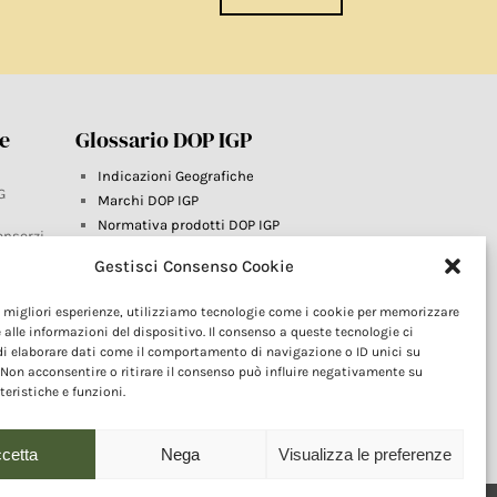
re
Glossario DOP IGP
Indicazioni Geografiche
G
Marchi DOP IGP
Normativa prodotti DOP IGP
onsorzi
Consorzi di Tutela
Gestisci Consenso Cookie
Farm To Fork e prodotti DOP IGP
Dop economy
le migliori esperienze, utilizziamo tecnologie come i cookie per memorizzare
Riforma Sistema IG
este
 alle informazioni del dispositivo. Il consenso a queste tecnologie ci
Turismo DOP
i elaborare dati come il comportamento di navigazione o ID unici su
 Non acconsentire o ritirare il consenso può influire negativamente su
teristiche e funzioni.
cetta
Nega
Visualizza le preferenze