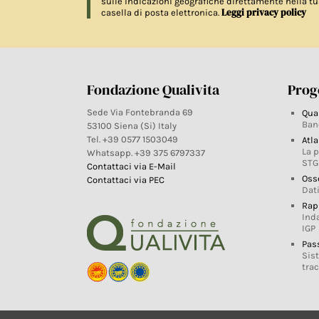
sulle indicazioni geografiche direttamente nella tu
Leggi privacy policy
casella di posta elettronica.
Fondazione Qualivita
Proge
Sede Via Fontebranda 69
Qua
Ban
53100 Siena (Si) Italy
Tel. +39 0577 1503049
Atla
La 
Whatsapp. +39 375 6797337
STG
Contattaci via E-Mail
Oss
Contattaci via PEC
Dati
Rap
Ind
IGP
Pas
Sis
trac