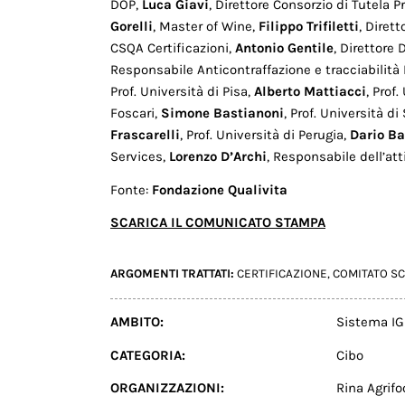
DOP,
Luca Giavi
, Direttore Consorzio di Tutela 
Gorelli
, Master of Wine,
Filippo Trifiletti
, Diret
CSQA Certificazioni,
Antonio Gentile
, Direttore
Responsabile Anticontraffazione e tracciabilità
Prof. Università di Pisa,
Alberto Mattiacci
, Prof
Foscari,
Simone Bastianoni
, Prof. Università di
Frascarelli
, Prof. Università di Perugia,
Dario Ba
Services,
Lorenzo D’Archi
, Responsabile dell’at
Fonte:
Fondazione Qualivita
SCARICA IL COMUNICATO STAMPA
ARGOMENTI TRATTATI:
CERTIFICAZIONE
,
COMITATO SC
AMBITO:
Sistema IG
CATEGORIA:
Cibo
ORGANIZZAZIONI:
Rina Agrif