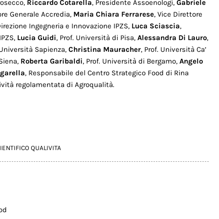
Prosecco,
Riccardo Cotarella
, Presidente Assoenologi,
Gabriele
tore Generale Accredia,
Maria Chiara Ferrarese
, Vice Direttore
 Direzione Ingegneria e Innovazione IPZS,
Luca Sciascia
,
 IPZS,
Lucia Guidi
, Prof. Università di Pisa,
Alessandra Di Lauro
,
. Università Sapienza,
Christina Mauracher
, Prof. Università Ca’
 Siena,
Roberta Garibaldi
, Prof. Università di Bergamo,
Angelo
garella
, Responsabile del Centro Strategico Food di Rina
tività regolamentata di Agroqualità.
IENTIFICO QUALIVITA
ood