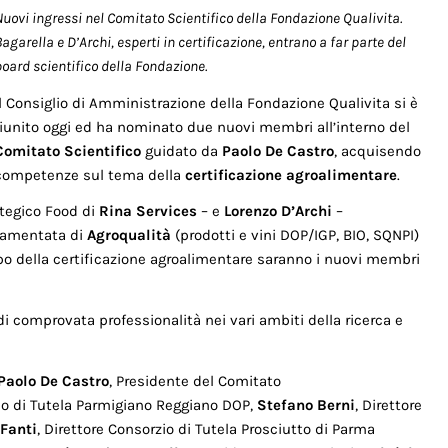
Nuovi ingressi nel Comitato Scientifico della Fondazione Qualivita.
agarella e D’Archi, esperti in certificazione, entrano a far parte del
board scientifico della Fondazione.
Il Consiglio di Amministrazione della Fondazione Qualivita si è
riunito oggi ed ha nominato due nuovi membri all’interno del
Comitato Scientifico
guidato da
Paolo De Castro
, acquisendo
competenze sul tema della
certificazione agroalimentare
.
tegico Food di
Rina Services
– e
Lorenzo D’Archi
–
olamentata di
Agroqualità
(prodotti e vini DOP/IGP, BIO, SQNPI)
o della certificazione agroalimentare saranno i nuovi membri
di comprovata professionalità nei vari ambiti della ricerca e
Paolo De Castro
, Presidente del Comitato
zio di Tutela Parmigiano Reggiano DOP,
Stefano Berni
, Direttore
Fanti
, Direttore Consorzio di Tutela Prosciutto di Parma