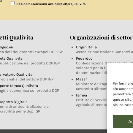
a
.
Desidero iscrivermi alla newsletter Qualivita
tti Qualivita
Organizzazioni di setto
ligeo.eu
Origin Italia
ca dati dei prodotti europei DOP IGP
Associazione Italiana Consorzi I
nte Qualivita
Federdoc
pubblicazione dei prodotti DOP IGP
Confederazione Nazionale dei C
volontari per la tutela delle
denominazioni di origine
ervatorio Qualivita
 ed analisi del settore DOP IGP
Masaf
Per fornire 
Ministero dell’agricoltura, della
porto Ismea Qualivita
sovranità alimentare e delle for
e/o accedere
agine economica sui prodotti DOP
permetterà d
Ismea
questo sito.
Istituto di Servizi per il Mercato
saporto Digitale
Agricolo Alimentare
alcune carat
tema di anticontraffazione e
ciabilità per le dop IGP
Ac