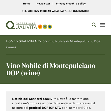
Home
Newsletter
Privacy e cookie policy
TEL: +39 0577 1503049 WHATSAPP: +39 375 6797337
HOME
>
QUALIVITA NEWS
> Vino Nobile di Montepulciano DOP
(wine)
Vino Nobile di Montepulciano
DOP (wine)
Notizie dai Consorzi
. Qualivita News è la testata che
riporta un’ampia selezione delle notizie di interesse dal
settore dei
prodotti DOP IGP STG
per i comparti Cibo,