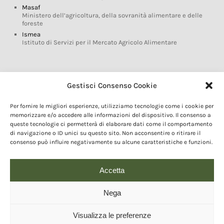
Masaf
Ministero dell’agricoltura, della sovranità alimentare e delle
foreste
Ismea
Istituto di Servizi per il Mercato Agricolo Alimentare
Glossario DOP IGP
Gestisci Consenso Cookie
Indicazioni Geografiche
Per fornire le migliori esperienze, utilizziamo tecnologie come i cookie per
Marchi DOP IGP
memorizzare e/o accedere alle informazioni del dispositivo. Il consenso a
Normativa prodotti DOP IGP
queste tecnologie ci permetterà di elaborare dati come il comportamento
Consorzi di Tutela
di navigazione o ID unici su questo sito. Non acconsentire o ritirare il
consenso può influire negativamente su alcune caratteristiche e funzioni.
Farm To Fork e prodotti DOP IGP
Dop economy
Riforma Sistema IG
Accetta
Turismo DOP
Nega
Visualizza le preferenze
© 2020 Copyright - Fondazione Qualivita :: Credits:
IDEM ADV Grafica web