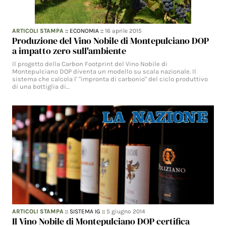
ARTICOLI STAMPA
::
ECONOMIA
::
16 aprile 2015
Produzione del Vino Nobile di Montepulciano DOP
a impatto zero sull'ambiente
Il progetto della Carbon Footprint del Vino Nobile di
Montepulciano DOP diventa un modello su scala nazionale. Il
sistema che calcola l' "impronta di carbonio" del ciclo produttivo
di una bottiglia di…
ARTICOLI STAMPA
::
SISTEMA IG
::
5 giugno 2014
Il Vino Nobile di Montepulciano DOP certifica