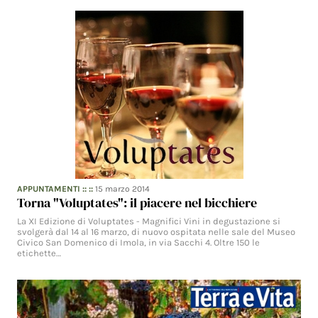
APPUNTAMENTI
:: ::
15 marzo 2014
Torna "Voluptates": il piacere nel bicchiere
La XI Edizione di Voluptates - Magnifici Vini in degustazione si
svolgerà dal 14 al 16 marzo, di nuovo ospitata nelle sale del Museo
Civico San Domenico di Imola, in via Sacchi 4. Oltre 150 le
etichette…