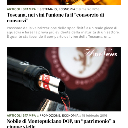
ARTICOLI STAMPA
::
SISTEMA IG,
ECONOMIA
::
8 marzo 2016
Toscana, nei vini l'unione fa il "consorzio di
consorzi"
Passsare dalla valorizzazione delle specificità a un reale gioco di
squadra è forse la prova più evidente della maturità di un settore.
È quanto sta facendo il comparto del vino della Toscana, un…
ARTICOLI STAMPA
::
PROMOZIONE,
ECONOMIA
::
19 febbraio 2016
Nobile di Montepulciano DOP, un “patrimonio” a
cinque stelle