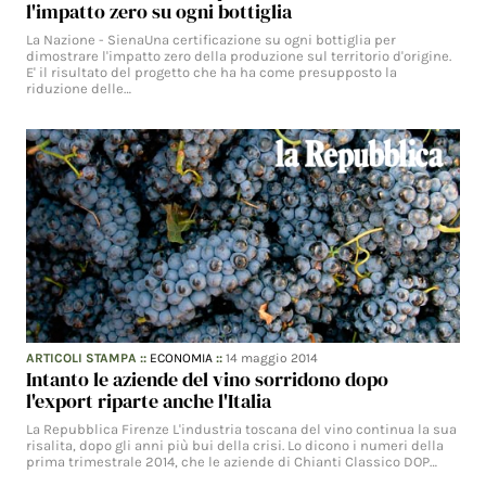
l'impatto zero su ogni bottiglia
La Nazione - SienaUna certificazione su ogni bottiglia per
dimostrare l'impatto zero della produzione sul territorio d'origine.
E' il risultato del progetto che ha ha come presupposto la
riduzione delle…
ARTICOLI STAMPA
::
ECONOMIA
::
14 maggio 2014
Intanto le aziende del vino sorridono dopo
l'export riparte anche l'Italia
La Repubblica Firenze L'industria toscana del vino continua la sua
risalita, dopo gli anni più bui della crisi. Lo dicono i numeri della
prima trimestrale 2014, che le aziende di Chianti Classico DOP…