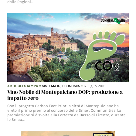
delle Regioni…
ARTICOLI STAMPA
::
SISTEMA IG,
ECONOMIA
::
17 luglio 2015
Vino Nobile di Montepulciano DOP: produzione a
impatto zero
Con il progetto Carbon Foot Print la città di Montepulciano ha
vinto il primo premio al concorso delle Smart Communities. La
premiazione si è svolta alla Fortezza da Basso di Firenze, durante
lo Smau,…