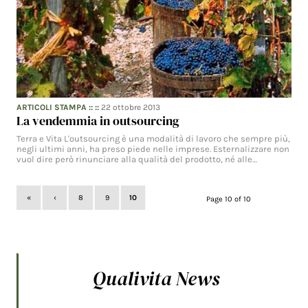
ARTICOLI STAMPA
:: ::
22 ottobre 2013
La vendemmia in outsourcing
Terra e Vita L'outsourcing è una modalità di lavoro che sempre più,
negli ultimi anni, ha preso piede nelle imprese. Esternalizzare non
vuol dire però rinunciare alla qualità del prodotto, né alle…
«
‹
8
9
10
Page 10 of 10
Qualivita News