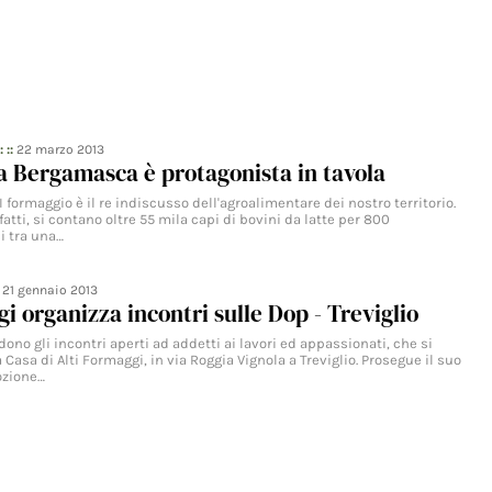
: ::
22 marzo 2013
a Bergamasca è protagonista in tavola
I formaggio è il re indiscusso dell'agroalimentare dei nostro territorio.
atti, si contano oltre 55 mila capi di bovini da latte per 800
i tra una…
:
21 gennaio 2013
gi organizza incontri sulle Dop - Treviglio
ono gli incontri aperti ad addetti ai lavori ed appassionati, che si
 Casa di Alti Formaggi, in via Roggia Vignola a Treviglio. Prosegue il suo
ozione…