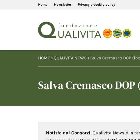
Home
Newsletter
Privacy e cookie policy
HOME
>
QUALIVITA NEWS
> Salva Cremasco DOP (fo
Salva Cremasco DOP 
Notizie dai Consorzi
. Qualivita News è la te