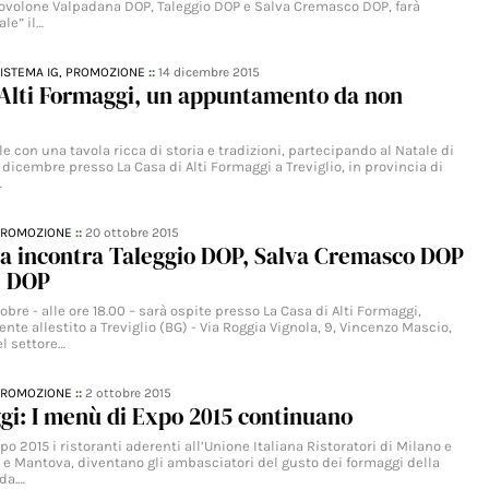
 Provolone Valpadana DOP, Taleggio DOP e Salva Cremasco DOP, farà
ale” il…
ISTEMA IG,
PROMOZIONE
::
14 dicembre 2015
i Alti Formaggi, un appuntamento da non
le con una tavola ricca di storia e tradizioni, partecipando al Natale di
14 dicembre presso La Casa di Alti Formaggi a Treviglio, in provincia di
…
PROMOZIONE
::
20 ottobre 2015
ca incontra Taleggio DOP, Salva Cremasco DOP
e DOP
obre - alle ore 18.00 – sarà ospite presso La Casa di Alti Formaggi,
te allestito a Treviglio (BG) - Via Roggia Vignola, 9, Vincenzo Mascio,
el settore…
PROMOZIONE
::
2 ottobre 2015
gi: I menù di Expo 2015 continuano
po 2015 i ristoranti aderenti all’Unione Italiana Ristoratori di Milano e
a e Mantova, diventano gli ambasciatori del gusto dei formaggi della
da.…