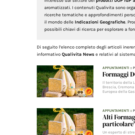
interesse dal settore dei
prodotti DOP IGP 
aromatizzati. I contenuti Qualivita sono org
ricerche tematiche e approfondimenti persona
il mondo delle
Indicazioni Geografiche
. Pr
possibili chiavi di ricerca per esplorare a f
Di seguito l’elenco completo degli articoli inere
informativo
Qualivita News
e relativi al sistem
APPUNTAMENTI
::
Formaggi DO
Il territorio dell
Brescia, Cremona 
Europea della Gas
APPUNTAMENTI
::
Alti Formag
particolare
Un esperto di str