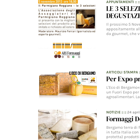
APPUNTAMENTI
:: :
LE 3 SELEZ
DEGUSTAZI
Il prossimo 5 Nove
appositamente alle
da gourmet, che v
ARTICOLI STAMPA
:
Per Expo pr
L'Eco di Bergamo«
un Fuori Expo per 
agroalimentari. La
NOTIZIE
:: ::
24 apri
Formaggi D
Bergamo terra di f
in tutta Italia c
protetta) prodotti 