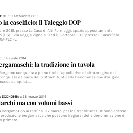
IONE
::
11 settembre 2015
o in caseificio: Il Taleggio DOP
obre 2015, presso La Casa di Alti Formaggi, spazio appositamente
io (BG) - Via Roggia Vignola, 9 ed il 6 ottobre 2015 presso il Caseificio
RA-FLC –…
: ::
14 aprile 2014
rgamaschi: la tradizione in tavola
Bergamo conquista a pieno titolo l'appellativo di città «regina dei
 conquista da parte dello Strachitunt della Denominazione d'origine
amasca conquista…
::
ECONOMIA
::
28 marzo 2014
archi ma con volumi bassi
a Bergamo.Con la ratifica, il 7 marzo, per lo Strachitunt DOP sono adesso
i produzione bergamasca che possono fregiarsi della denominazione di
Un primato…