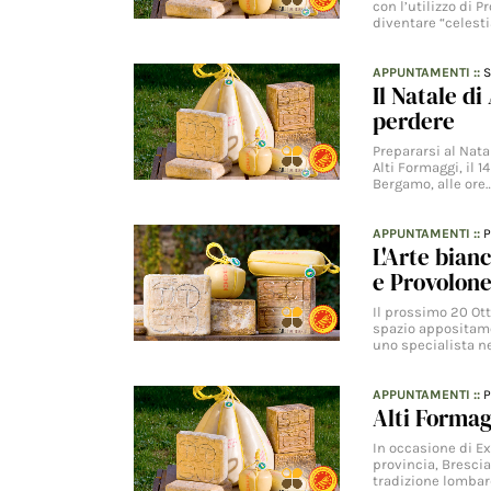
con l’utilizzo di
diventare “celesti
APPUNTAMENTI
::
S
Il Natale d
perdere
Prepararsi al Nata
Alti Formaggi, il 
Bergamo, alle ore
APPUNTAMENTI
::
L'Arte bian
e Provolon
Il prossimo 20 Ott
spazio appositamen
uno specialista n
APPUNTAMENTI
::
Alti Formag
In occasione di Ex
provincia, Bresci
tradizione lombar