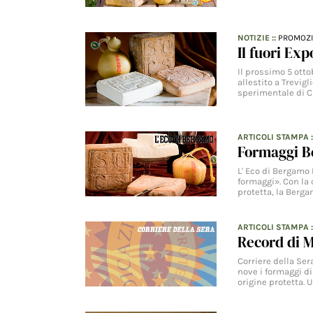
NOTIZIE
::
PROMOZ
Il fuori Exp
Il prossimo 5 ott
allestito a Trevigl
sperimentale di C
ARTICOLI STAMPA
:
Formaggi Be
L' Eco di Bergamo 
formaggi». Con la
protetta, la Berg
ARTICOLI STAMPA
Record di M
Corriere della Ser
nove i formaggi d
origine protetta. 