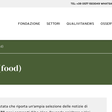
TEL: +39 0577 1503049 WHATSA
FONDAZIONE
SETTORI
QUALIVITANEWS
OSSER
od)
(food)
stata che riporta un’ampia selezione delle notizie di