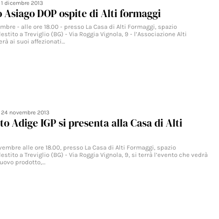
:
1 dicembre 2013
o Asiago DOP ospite di Alti formaggi
mbre - alle ore 18.00 - presso La Casa di Alti Formaggi, spazio
stito a Treviglio (BG) - Via Roggia Vignola, 9 - l’Associazione Alti
rà ai suoi affezionati…
:
24 novembre 2013
to Adige IGP si presenta alla Casa di Alti
embre alle ore 18.00, presso La Casa di Alti Formaggi, spazio
stito a Treviglio (BG) - Via Roggia Vignola, 9, si terrà l’evento che vedrà
uovo prodotto,…