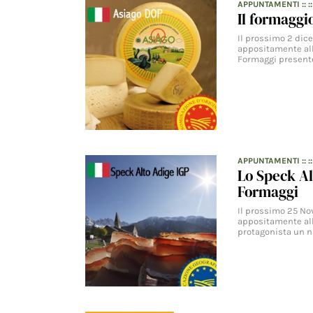
APPUNTAMENTI
:: :
Il formaggi
Il prossimo 2 dice
appositamente alle
Formaggi presente
APPUNTAMENTI
:: :
Lo Speck Al
Formaggi
Il prossimo 25 Nov
appositamente alle
protagonista un n