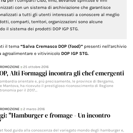
STG
per i comparti Cibo, Vino, Bevande spiritose e Vini
anizzati con un sistema di archiviazione che garantisce
lizzati a tutti gli utenti interessati a conoscere al meglio
odotti, comparti, territori, organizzazioni sono alcune
ondo il sistema dei prodotti DOP IGP STG.
nti il tema
“Salva Cremasco DOP (food)”
presenti nell’archivio
a agroalimentare e vitivinicolo
DOP IGP STG.
PROMOZIONE
::
25 ottobre 2016
P, Alti Formaggi incontra gli chef emergenti
a Lombardia orientale e, più precisamente, le province di Bergamo,
e Mantova, ha ricevuto il prestigioso riconoscimento di Regione
tronomia per il 2017.…
PROMOZIONE
::
2 marzo 2016
gi: "Hamburger e fromage - Un incontro
"
eet food guida alla conoscenza del variegato mondo degli hamburger e,