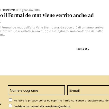
::
ECONOMIA
::
10 gennaio 2013
o il Formai de mut viene servito anche ad
m
l Formai de mut dell'alta Valle Brembana, da poco più di un anno, arriva
msterdam. Un risultato senza dubbio lusinghiero, una conferma del fatto
tti…
Page 2 of 3
Ho letto la privacy policy ed esprimo il mio consenso al trattamento de
a
.
Desidero iscrivermi alla newsletter Qualivita