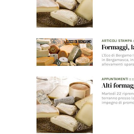
ARTICOLI STAMPA
:
Formaggi, l
L'Eco di Bergamo I
in Bergamasca, inf
allevamenti spars
APPUNTAMENTI
:: :
Alti formag
Martedì 22 riprend
terranno presso la
impegno di prom