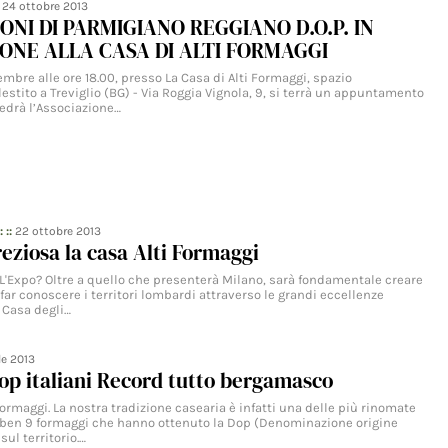
:
24 ottobre 2013
IONI DI PARMIGIANO REGGIANO D.O.P. IN
ONE ALLA CASA DI ALTI FORMAGGI
mbre alle ore 18.00, presso La Casa di Alti Formaggi, spazio
stito a Treviglio (BG) - Via Roggia Vignola, 9, si terrà un appuntamento
edrà l’Associazione…
: ::
22 ottobre 2013
eziosa la casa Alti Formaggi
L'Expo? Oltre a quello che presenterà Milano, sarà fondamentale creare
far conoscere i territori lombardi attraverso le grandi eccellenze
 Casa degli…
le 2013
op italiani Record tutto bergamasco
ormaggi. La nostra tradizione casearia è infatti una delle più rinomate
on ben 9 formaggi che hanno ottenuto la Dop (Denominazione origine
sul territorio.…