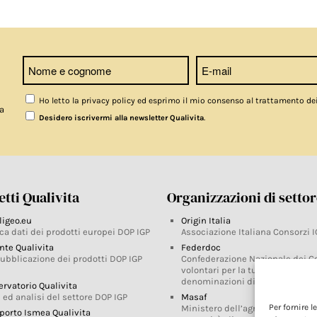
Ho letto la privacy policy ed esprimo il mio consenso al trattamento de
a
.
Desidero iscrivermi alla newsletter Qualivita
tti Qualivita
Organizzazioni di setto
ligeo.eu
Origin Italia
ca dati dei prodotti europei DOP IGP
Associazione Italiana Consorzi I
nte Qualivita
Federdoc
pubblicazione dei prodotti DOP IGP
Confederazione Nazionale dei C
volontari per la tutela delle
denominazioni di origine
ervatorio Qualivita
 ed analisi del settore DOP IGP
Masaf
Per fornire 
Ministero dell’agricoltura, della
porto Ismea Qualivita