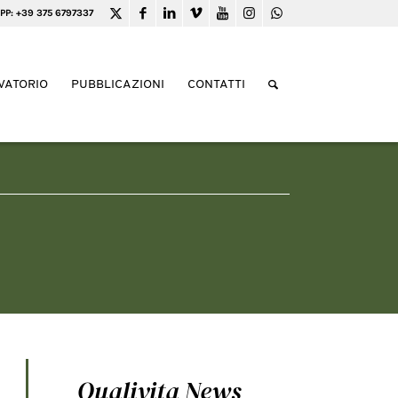
PP: +39 375 6797337
VATORIO
PUBBLICAZIONI
CONTATTI
Qualivita News