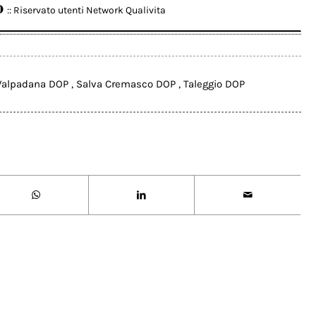
o
:: Riservato utenti Network Qualivita
 Valpadana DOP
,
Salva Cremasco DOP
,
Taleggio DOP