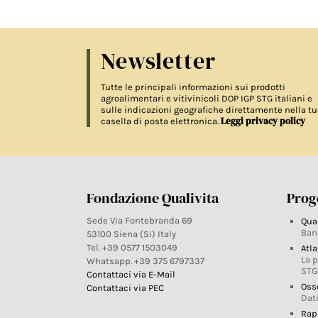
Newsletter
Tutte le principali informazioni sui prodotti
agroalimentari e vitivinicoli DOP IGP STG italiani e
sulle indicazioni geografiche direttamente nella tu
Leggi privacy policy
casella di posta elettronica.
Fondazione Qualivita
Proge
Sede Via Fontebranda 69
Qua
Ban
53100 Siena (Si) Italy
Tel. +39 0577 1503049
Atla
La 
Whatsapp. +39 375 6797337
STG
Contattaci via E-Mail
Oss
Contattaci via PEC
Dati
Rap