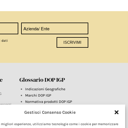
i dati
re
Glossario DOP IGP
Indicazioni Geografiche
G
Marchi DOP IGP
Normativa prodotti DOP IGP
onsorzi
Consorzi di Tutela
Gestisci Consenso Cookie
Farm To Fork e prodotti DOP IGP
Dop economy
le migliori esperienze, utilizziamo tecnologie come i cookie per memorizzare
Riforma Sistema IG