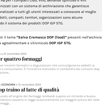
STG
per i comparti Cibo, Vino, Bevande spiritose e Vini
anizzati con un sistema di archiviazione che garantisce
lizzati a tutti gli utenti interessati a conoscere al meglio
odotti, comparti, territori, organizzazioni sono alcune
ondo il sistema dei prodotti DOP IGP STG.
nti il tema
“Salva Cremasco DOP (food)”
presenti nell’archivio
a agroalimentare e vitivinicolo
DOP IGP STG.
: ::
21 novembre 2012
r quattro formaggi
er incontri formativi e degustazioni che coinvolgeranno addetti ai
e e consumatori. È l'iniziativa realizzata in Lombardia dai consorzi dop
iazione…
::
ECONOMIA
::
15 novembre 2012
p traino al latte di qualità
atturato all'origine dei formaggi lombardi supera un miliardo e buona
lattiero caseario si regge essenzialmente sul maggior prezzo del latte
ormaggi…