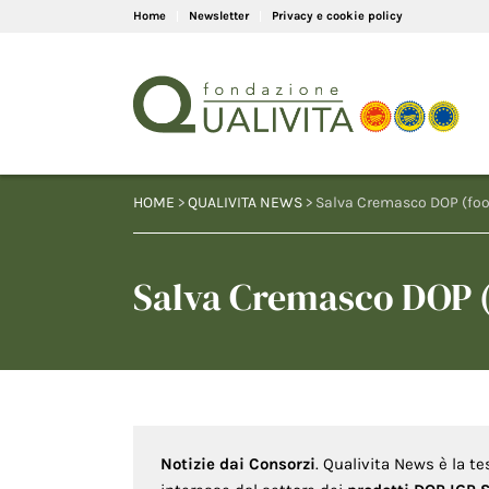
Home
Newsletter
Privacy e cookie policy
HOME
>
QUALIVITA NEWS
> Salva Cremasco DOP (fo
Salva Cremasco DOP 
Notizie dai Consorzi
. Qualivita News è la te