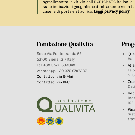
agroalimentari e vitivinicoli DOP IGP STG italiani e
sulle indicazioni geografiche direttamente nella tu
Leggi privacy policy
casella di posta elettronica.
Fondazione Qualivita
Proge
Sede Via Fontebranda 69
Qua
Ban
53100 Siena (Si) Italy
Tel. +39 0577 1503049
Atla
La 
Whatsapp. +39 375 6797337
STG
Contattaci via E-Mail
Oss
Contattaci via PEC
Dati
Rap
Ind
IGP
Pas
Sis
trac