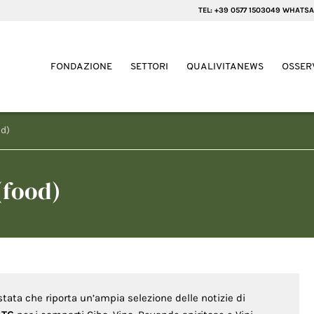
TEL: +39 0577 1503049 WHATSA
FONDAZIONE
SETTORI
QUALIVITANEWS
OSSER
od)
(food)
stata che riporta un’ampia selezione delle notizie di