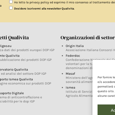
Ho letto la privacy policy ed esprimo il mio consenso al trattamento de
a
.
Desidero iscrivermi alla newsletter Qualivita
tti Qualivita
Organizzazioni di setto
ligeo.eu
Origin Italia
ca dati dei prodotti europei DOP IGP
Associazione Italiana Consorzi I
nte Qualivita
Federdoc
pubblicazione dei prodotti DOP IGP
Confederazione Nazionale dei C
volontari per la tutela delle
denominazioni di origine
ervatorio Qualivita
 ed analisi del settore DOP IGP
Masaf
Per fornire 
Ministero dell’agricoltura, della
porto Ismea Qualivita
sovranità alimentare e delle for
e/o accedere
agine economica sui prodotti DOP
permetterà d
Ismea
questo sito.
Istituto di Servizi per il Mercato
saporto Digitale
Agricolo Alimentare
alcune carat
tema di anticontraffazione e
ciabilità per le dop IGP
Ac