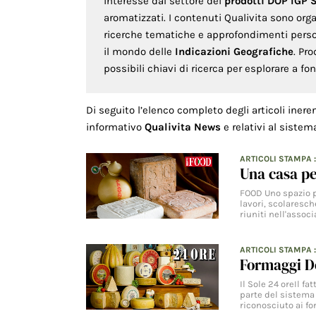
interesse dal settore dei
prodotti DOP IGP 
aromatizzati. I contenuti Qualivita sono org
ricerche tematiche e approfondimenti persona
il mondo delle
Indicazioni Geografiche
. Pr
possibili chiavi di ricerca per esplorare a f
Di seguito l’elenco completo degli articoli inere
informativo
Qualivita News
e relativi al sistem
ARTICOLI STAMPA
:
Una casa pe
FOOD Uno spazio p
lavori, scolaresch
riuniti nell'assoc
ARTICOLI STAMPA
Formaggi Do
Il Sole 24 oreIl f
parte del sistema 
riconosciuto ai f