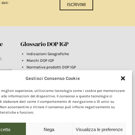
i dati
re
Glossario DOP IGP
Indicazioni Geografiche
G
Marchi DOP IGP
Normativa prodotti DOP IGP
onsorzi
Consorzi di Tutela
Gestisci Consenso Cookie
Farm To Fork e prodotti DOP IGP
Dop economy
le migliori esperienze, utilizziamo tecnologie come i cookie per memorizzare
Riforma Sistema IG
este
 alle informazioni del dispositivo. Il consenso a queste tecnologie ci
Turismo DOP
i elaborare dati come il comportamento di navigazione o ID unici su
 Non acconsentire o ritirare il consenso può influire negativamente su
teristiche e funzioni.
cetta
Nega
Visualizza le preferenze