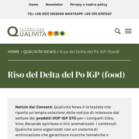
Home
Newsletter
Privacy e cookie policy
TEL: +39 0577 1503049 WHATSAPP: +39 375 6797337
HOME
>
QUALIVITA NEWS
> Riso del Delta del Po IGP (food)
Riso del Delta del Po IGP (food)
Notizie dai Consorzi
. Qualivita News è la testata che
riporta un’ampia selezione delle notizie di interesse dal
settore dei
prodotti DOP IGP STG
per i comparti Cibo,
Vino, Bevande spiritose e Vini aromatizzati. I contenuti
Qualivita sono organizzati con un sistema di
archiviazione che garantisce ricerche tematiche e