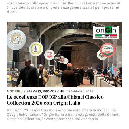
regolamento sulle agevolazioni tariffarie per i Paesi meno avanzati
(il cosiddetto sistema di preferenze generalizzate) per i prossimi
dieci…
NOTIZIE
::
SISTEMA IG,
PROMOZIONE
::
17 febbraio 2026
Le eccellenze DOP IGP alla Chianti Classico
Collection 2026 con Origin Italia
Baldrighi: “Sinergia tra cibo e vino per valorizzare le Indicazioni
Geografiche italiane” Origin Italia è tra i protagonisti della Chianti
Classico Collection, l’evento promosso dal Consorzio…