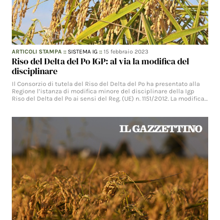
ARTICOLI STAMPA
::
SISTEMA IG
::
15 febbraio 2023
Riso del Delta del Po IGP: al via la modifica del
disciplinare
Il Consorzio di tutela del Riso del Delta del Po ha presentato alla
Regione l’istanza di modifica minore del disciplinare della Igp
Riso del Delta del Po ai sensi del Reg. (UE) n. 1151/2012. La modifica…