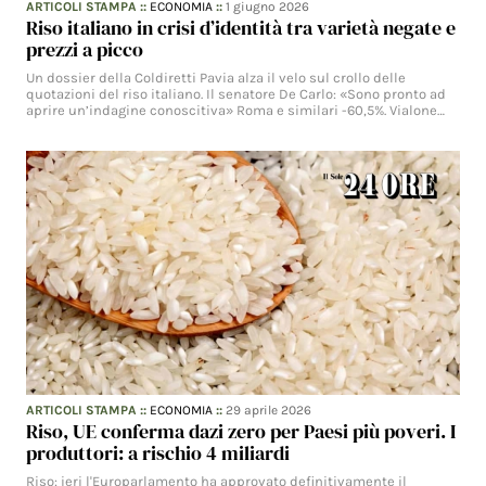
ARTICOLI STAMPA
::
ECONOMIA
::
1 giugno 2026
Riso italiano in crisi d’identità tra varietà negate e
prezzi a picco
Un dossier della Coldiretti Pavia alza il velo sul crollo delle
quotazioni del riso italiano. Il senatore De Carlo: «Sono pronto ad
aprire un’indagine conoscitiva» Roma e similari -60,5%. Vialone…
ARTICOLI STAMPA
::
ECONOMIA
::
29 aprile 2026
Riso, UE conferma dazi zero per Paesi più poveri. I
produttori: a rischio 4 miliardi
Riso: ieri l'Europarlamento ha approvato definitivamente il