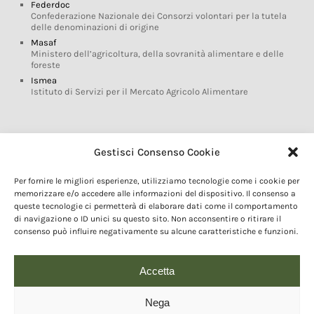
Federdoc
Confederazione Nazionale dei Consorzi volontari per la tutela
delle denominazioni di origine
Masaf
Ministero dell’agricoltura, della sovranità alimentare e delle
foreste
Ismea
Istituto di Servizi per il Mercato Agricolo Alimentare
Glossario DOP IGP
Gestisci Consenso Cookie
Indicazioni Geografiche
Per fornire le migliori esperienze, utilizziamo tecnologie come i cookie per
Marchi DOP IGP
memorizzare e/o accedere alle informazioni del dispositivo. Il consenso a
Normativa prodotti DOP IGP
queste tecnologie ci permetterà di elaborare dati come il comportamento
Consorzi di Tutela
di navigazione o ID unici su questo sito. Non acconsentire o ritirare il
consenso può influire negativamente su alcune caratteristiche e funzioni.
Farm To Fork e prodotti DOP IGP
Dop economy
Riforma Sistema IG
Accetta
Turismo DOP
Nega