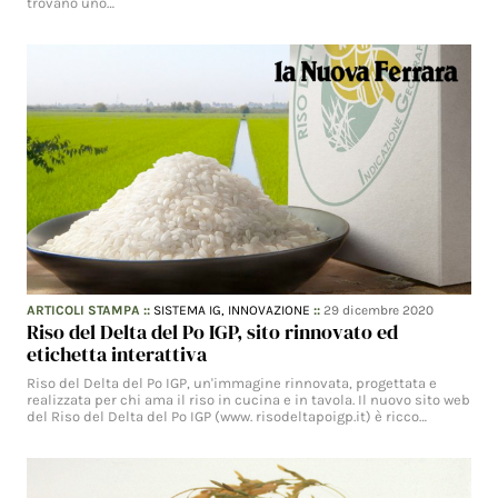
trovano uno…
ARTICOLI STAMPA
::
SISTEMA IG,
INNOVAZIONE
::
29 dicembre 2020
Riso del Delta del Po IGP, sito rinnovato ed
etichetta interattiva
Riso del Delta del Po IGP, un'immagine rinnovata, progettata e
realizzata per chi ama il riso in cucina e in tavola. Il nuovo sito web
del Riso del Delta del Po IGP (www. risodeltapoigp.it) è ricco…