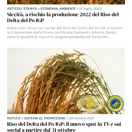
ARTICOLI STAMPA
::
ECONOMIA,
AMBIENTE
::
12 luglio 2022
Siccità, a rischio la produzione 2022 del Riso del
Delta del Po IGP
Grave crisi idrica nei campi del Riso del Delta del Po IGP, a rischio
le 5 tonnellate della filiera certificata Carnaroli, Arborio. Baldo:
sono le qualità di riso che vengono prodotte nel Delta del…
NOTIZIE
::
SISTEMA IG,
PROMOZIONE
::
29 ottobre 2021
Riso del Delta del Po IGP: il nuovo spot in TV e sui
social a partire dal 31 ottobre