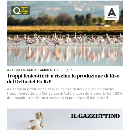
ARTICOLI STAMPA
::
AMBIENTE
::
31 luglio 2025
Troppi fenicotteri: a rischio la produzione di Riso
del Delta del Po IGP
A rischio la produzione di Riso del Delta del Po IGP a causa dei
troppi fenicotteri, il Consorzio di tutela: possibile perdita dell’80%
del raccolto. Continua a crescere la presenza di fenicotteri…