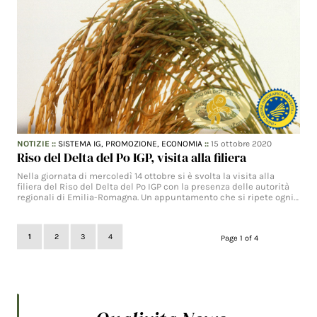
NOTIZIE
::
SISTEMA IG,
PROMOZIONE,
ECONOMIA
::
15 ottobre 2020
Riso del Delta del Po IGP, visita alla filiera
Nella giornata di mercoledì 14 ottobre si è svolta la visita alla
filiera del Riso del Delta del Po IGP con la presenza delle autorità
regionali di Emilia-Romagna. Un appuntamento che si ripete ogni…
1
2
3
4
Page 1 of 4