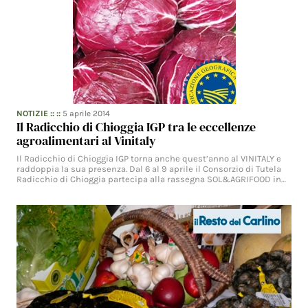
NOTIZIE
:: ::
5 aprile 2014
Il Radicchio di Chioggia IGP tra le eccellenze
agroalimentari al Vinitaly
Il Radicchio di Chioggia IGP torna anche quest’anno al VINITALY e
raddoppia la sua presenza. Dal 6 al 9 aprile il Consorzio di Tutela
Radicchio di Chioggia partecipa alla rassegna SOL&AGRIFOOD in…