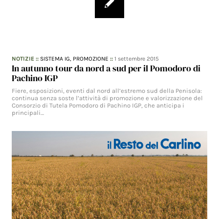
NOTIZIE
::
SISTEMA IG,
PROMOZIONE
::
1 settembre 2015
In autunno tour da nord a sud per il Pomodoro di
Pachino IGP
Fiere, esposizioni, eventi dal nord all’estremo sud della Penisola:
continua senza soste l’attività di promozione e valorizzazione del
Consorzio di Tutela Pomodoro di Pachino IGP, che anticipa i
principali…