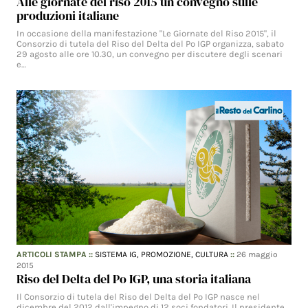
Alle giornate del riso 2015 un convegno sulle
produzioni italiane
In occasione della manifestazione "Le Giornate del Riso 2015", il
Consorzio di tutela del Riso del Delta del Po IGP organizza, sabato
29 agosto alle ore 10.30, un convegno per discutere degli scenari
e…
ARTICOLI STAMPA
::
SISTEMA IG,
PROMOZIONE,
CULTURA
::
26 maggio
2015
Riso del Delta del Po IGP, una storia italiana
Il Consorzio di tutela del Riso del Delta del Po IGP nasce nel
dicembre del 2012 dall'impegno di 12 soci fondatori. Il presidente