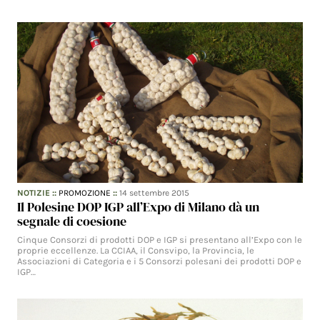
NOTIZIE
::
PROMOZIONE
::
14 settembre 2015
Il Polesine DOP IGP all’Expo di Milano dà un
segnale di coesione
Cinque Consorzi di prodotti DOP e IGP si presentano all’Expo con le
proprie eccellenze. La CCIAA, il Consvipo, la Provincia, le
Associazioni di Categoria e i 5 Consorzi polesani dei prodotti DOP e
IGP…