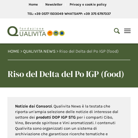
Home
Newsletter
Privacy e cookie policy
TEL: +39 0577 1503049 WHATSAPP: +39 375 6797337
HOME
>
QUALIVITA NEWS
> Riso del Delta del Po IGP (food)
Riso del Delta del Po IGP (food)
Notizie dai Consorzi
. Qualivita News è la testata che
riporta un’ampia selezione delle notizie di interesse dal
settore dei
prodotti DOP IGP STG
per i comparti Cibo,
Vino, Bevande spiritose e Vini aromatizzati. I contenuti
Qualivita sono organizzati con un sistema di
archiviazione che garantisce ricerche tematiche e