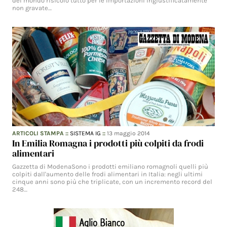
del mondo risicolo tutto per le importazioni ingiustificatamente
non gravate…
ARTICOLI STAMPA
::
SISTEMA IG
::
13 maggio 2014
In Emilia Romagna i prodotti più colpiti da frodi
alimentari
Gazzetta di ModenaSono i prodotti emiliano romagnoli quelli più
colpiti dall'aumento delle frodi alimentari in Italia: negli ultimi
cinque anni sono più che triplicate, con un incremento record del
248…