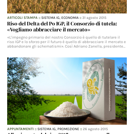
ARTICOLI STAMPA
::
SISTEMA IG,
ECONOMIA
::
31 agosto 2015
Riso del Delta del Po IGP, il Consorzio di tutela:
«Vogliamo abbracciare il mercato»
«L'impegno primario del nostro Consorzio è quello di tutelare il
riso IGP e lo sforzo per il futuro è quello di abbracciare il mercato e
abbandonare gli schematismi». Così Adriano Zanella, presidente…
APPUNTAMENTI
::
SISTEMA IG,
PROMOZIONE
::
26 agosto 2015