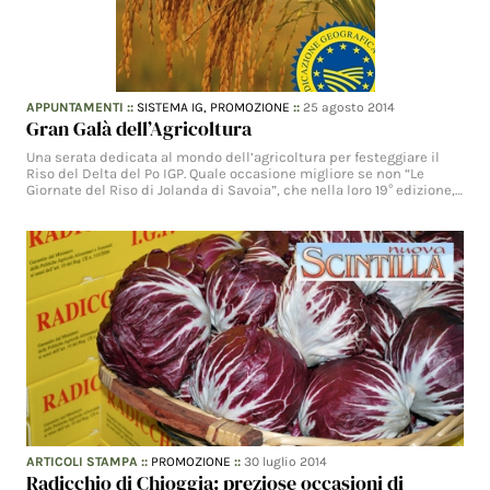
APPUNTAMENTI
::
SISTEMA IG,
PROMOZIONE
::
25 agosto 2014
Gran Galà dell’Agricoltura
Una serata dedicata al mondo dell’agricoltura per festeggiare il
Riso del Delta del Po IGP. Quale occasione migliore se non “Le
Giornate del Riso di Jolanda di Savoia”, che nella loro 19° edizione,…
ARTICOLI STAMPA
::
PROMOZIONE
::
30 luglio 2014
Radicchio di Chioggia: preziose occasioni di