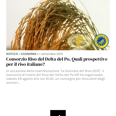
NOTIZIE
::
ECONOMIA
::
1 settembre 2015
Consorzio Riso del Delta del Po, Quali prospettive
per il riso italiano?
In occasione della manifestazione "Le Giornate del Riso 2015", il
Consorzio di tutela del Riso del Delta del Po IGP ha organizzato,
sabato 29 agosto alle ore 10.30, un convegno per discutere degli
scenari…