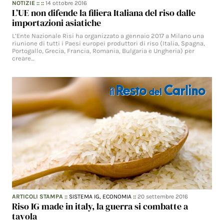
NOTIZIE
:: ::
14 ottobre 2016
L’UE non difende la filiera Italiana del riso dalle
importazioni asiatiche
L’Ente Nazionale Risi ha organizzato a gennaio 2017 a Milano una
riunione di tutti i Paesi europei produttori di riso (Italia, Spagna,
Portogallo, Grecia, Francia, Romania, Bulgaria e Ungheria) per
creare…
ARTICOLI STAMPA
::
SISTEMA IG,
ECONOMIA
::
20 settembre 2016
Riso IG made in italy, la guerra si combatte a
tavola