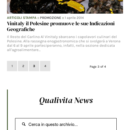
ARTICOLI STAMPA
::
PROMOZIONE
::
1 aprile 2014
Vinitaly il Polesine promuove le sue Indicazioni
Geografiche
Il Resto del Carlino Al Vinitaly sbarcano i capolavori culinari del
Polesine. Alla rassegna enogastronomica che si svolgerà a Verona
dal 6 al 9 aprile parteciperanno, infatti, nella sezione dedicata
all'agroalimentare…
1
2
3
4
Page 3 of 4
Qualivita News
