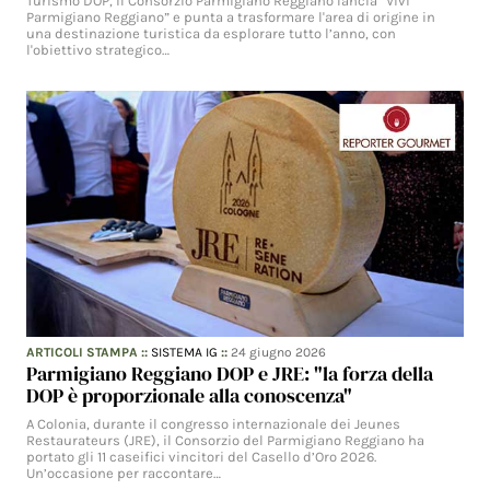
Turismo DOP, il Consorzio Parmigiano Reggiano lancia “Vivi
Parmigiano Reggiano” e punta a trasformare l'area di origine in
una destinazione turistica da esplorare tutto l’anno, con
l'obiettivo strategico…
ARTICOLI STAMPA
::
SISTEMA IG
::
24 giugno 2026
Parmigiano Reggiano DOP e JRE: "la forza della
DOP è proporzionale alla conoscenza"
A Colonia, durante il congresso internazionale dei Jeunes
Restaurateurs (JRE), il Consorzio del Parmigiano Reggiano ha
portato gli 11 caseifici vincitori del Casello d’Oro 2026.
Un’occasione per raccontare…