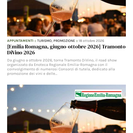
APPUNTAMENTI
::
TURISMO,
PROMOZIONE
::
18 ottobre 2026
[Emilia Romagna, giugno-ottobre 2026] Tramonto
DiVino 2026
Da giugno a ottobre 2026, torna Tramonto DiVino, il road show
organizzato da Enoteca Regionale Emilia-Romagna con il
coinvolgimento di numerosi Consorzi di tutela, dedicato alla
promozione dei vini e delle…