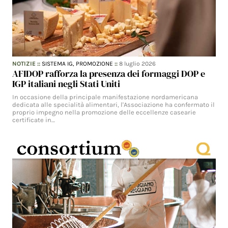
NOTIZIE
::
SISTEMA IG,
PROMOZIONE
::
8 luglio 2026
AFIDOP rafforza la presenza dei formaggi DOP e
IGP italiani negli Stati Uniti
In occasione della principale manifestazione nordamericana
dedicata alle specialità alimentari, l'Associazione ha confermato il
proprio impegno nella promozione delle eccellenze casearie
certificate in…