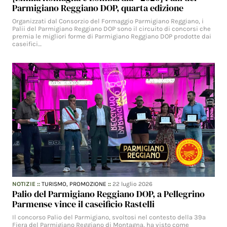
Parmigiano Reggiano DOP, quarta edizione
Organizzati dal Consorzio del Formaggio Parmigiano Reggiano, i
Palii del Parmigiano Reggiano DOP sono il circuito di concorsi che
premia le migliori forme di Parmigiano Reggiano DOP prodotte dai
caseifici…
NOTIZIE
::
TURISMO,
PROMOZIONE
::
22 luglio 2026
Palio del Parmigiano Reggiano DOP, a Pellegrino
Parmense vince il caseificio Rastelli
Il concorso Palio del Parmigiano, svoltosi nel contesto della 39a
Fiera del Parmigiano Reggiano di Montagna, ha visto come