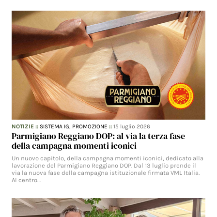
NOTIZIE
::
SISTEMA IG,
PROMOZIONE
::
15 luglio 2026
Parmigiano Reggiano DOP: al via la terza fase
della campagna momenti iconici
Un nuovo capitolo, della campagna momenti iconici, dedicato alla
lavorazione del Parmigiano Reggiano DOP. Dal 13 luglio prende il
via la nuova fase della campagna istituzionale firmata VML Italia.
Al centro…