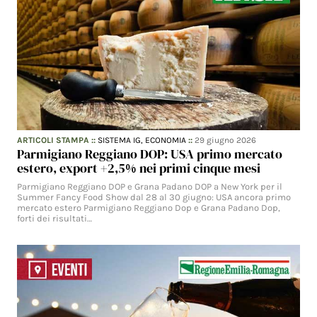
ARTICOLI STAMPA
::
SISTEMA IG,
ECONOMIA
::
29 giugno 2026
Parmigiano Reggiano DOP: USA primo mercato
estero, export +2,5% nei primi cinque mesi
Parmigiano Reggiano DOP e Grana Padano DOP a New York per il
Summer Fancy Food Show dal 28 al 30 giugno: USA ancora primo
mercato estero Parmigiano Reggiano Dop e Grana Padano Dop,
forti dei risultati…