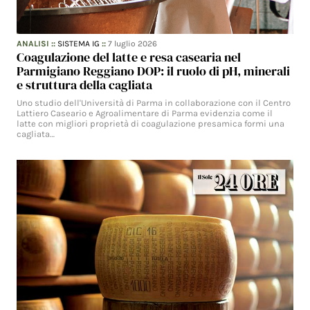
ANALISI
::
SISTEMA IG
::
7 luglio 2026
Coagulazione del latte e resa casearia nel
Parmigiano Reggiano DOP: il ruolo di pH, minerali
e struttura della cagliata
Uno studio dell'Università di Parma in collaborazione con il Centro
Lattiero Caseario e Agroalimentare di Parma evidenzia come il
latte con migliori proprietà di coagulazione presamica formi una
cagliata…