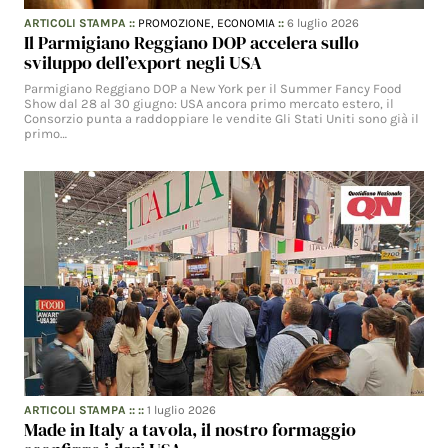
ARTICOLI STAMPA
::
PROMOZIONE,
ECONOMIA
::
6 luglio 2026
Il Parmigiano Reggiano DOP accelera sullo
sviluppo dell’export negli USA
Parmigiano Reggiano DOP a New York per il Summer Fancy Food
Show dal 28 al 30 giugno: USA ancora primo mercato estero, il
Consorzio punta a raddoppiare le vendite Gli Stati Uniti sono già il
primo…
ARTICOLI STAMPA
:: ::
1 luglio 2026
Made in Italy a tavola, il nostro formaggio