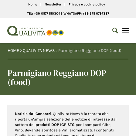
Home
Newsletter
Privacy e cookie policy
TEL: +39 0577 1503049 WHATSAPP: +39 375 6797337
HOME
>
QUALIVITA NEWS
> Parmigiano Reggiano DOP (food)
Parmigiano Reggiano DOP
(food)
Notizie dai Consorzi
. Qualivita News è la testata che
riporta un’ampia selezione delle notizie di interesse dal
settore dei
prodotti DOP IGP STG
per i comparti Cibo,
Vino, Bevande spiritose e Vini aromatizzati. I contenuti
Qualivita sono organizzati con un sistema di