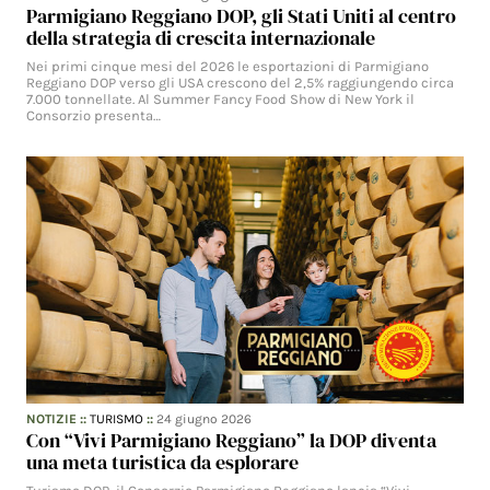
Parmigiano Reggiano DOP, gli Stati Uniti al centro
della strategia di crescita internazionale
Nei primi cinque mesi del 2026 le esportazioni di Parmigiano
Reggiano DOP verso gli USA crescono del 2,5% raggiungendo circa
7.000 tonnellate. Al Summer Fancy Food Show di New York il
Consorzio presenta…
NOTIZIE
::
TURISMO
::
24 giugno 2026
Con “Vivi Parmigiano Reggiano” la DOP diventa
una meta turistica da esplorare