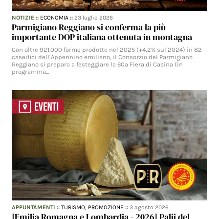
NOTIZIE
::
ECONOMIA
::
23 luglio 2026
Parmigiano Reggiano si conferma la più
importante DOP italiana ottenuta in montagna
Con oltre 921.000 forme prodotte nel 2025 (+4,2% sul 2024) in 82
caseifici dell’Appennino emiliano, il Consorzio del Parmigiano
Reggiano si prepara a festeggiare la 60a Fiera di Casina (in
programma…
APPUNTAMENTI
::
TURISMO,
PROMOZIONE
::
3 agosto 2026
[Emilia Romagna e Lombardia - 2026] Palii del