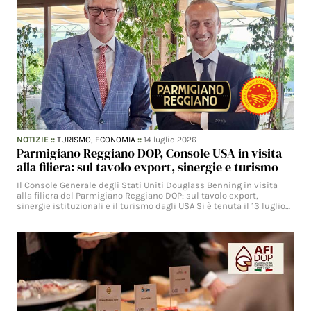
NOTIZIE
::
TURISMO,
ECONOMIA
::
14 luglio 2026
Parmigiano Reggiano DOP, Console USA in visita
alla filiera: sul tavolo export, sinergie e turismo
Il Console Generale degli Stati Uniti Douglass Benning in visita
alla filiera del Parmigiano Reggiano DOP: sul tavolo export,
sinergie istituzionali e il turismo dagli USA Si è tenuta il 13 luglio…