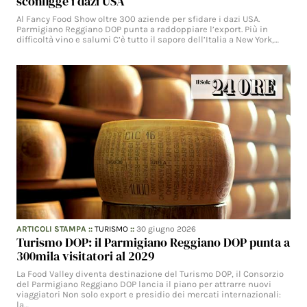
sconfigge i dazi USA
Al Fancy Food Show oltre 300 aziende per sfidare i dazi USA.
Parmigiano Reggiano DOP punta a raddoppiare l’export. Più in
difficoltà vino e salumi C’è tutto il sapore dell’Italia a New York,…
ARTICOLI STAMPA
::
TURISMO
::
30 giugno 2026
Turismo DOP: il Parmigiano Reggiano DOP punta a
300mila visitatori al 2029
La Food Valley diventa destinazione del Turismo DOP, il Consorzio
del Parmigiano Reggiano DOP lancia il piano per attrarre nuovi
viaggiatori Non solo export e presidio dei mercati internazionali:
la…