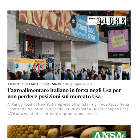
ARTICOLI STAMPA
::
SISTEMA IG
::
30 giugno 2026
L’agroalimentare italiano in forza negli Usa per
non perdere posizioni sul mercato Usa
Al Fancy Food di New York imprese ottimiste, ma l’incertezza frena
i contratti. Nei primi 5 mesi del 2026 export a -12,8%. Zoppas (Ice):
«C’è alta volatilità, l’attività di promozione ora è…