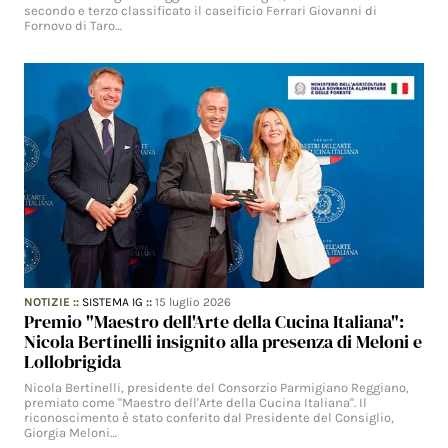
secondo e terzo classificato il caseificio Ferrari Giovanni di
Fornovo di Taro…
NOTIZIE
::
SISTEMA IG
::
15 luglio 2026
Premio "Maestro dell'Arte della Cucina Italiana":
Nicola Bertinelli insignito alla presenza di Meloni e
Lollobrigida
Nicola Bertinelli, presidente del Consorzio Parmigiano Reggiano,
premiato come "Maestro dell'Arte della Cucina Italiana". Il
riconoscimento è stato conferito dal Presidente del Consiglio,
Giorgia Meloni…