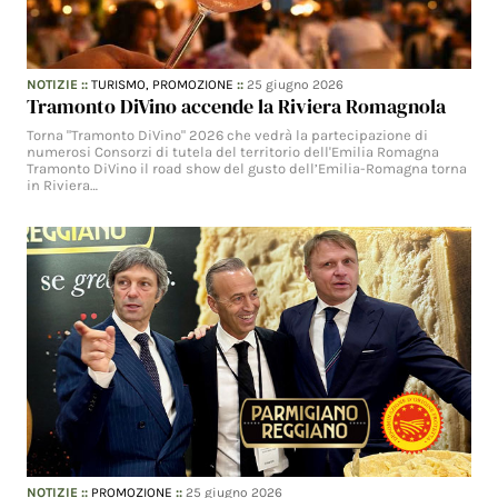
NOTIZIE
::
TURISMO,
PROMOZIONE
::
25 giugno 2026
Tramonto DiVino accende la Riviera Romagnola
Torna "Tramonto DiVino" 2026 che vedrà la partecipazione di
numerosi Consorzi di tutela del territorio dell'Emilia Romagna
Tramonto DiVino il road show del gusto dell’Emilia-Romagna torna
in Riviera…
NOTIZIE
::
PROMOZIONE
::
25 giugno 2026