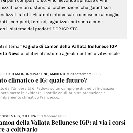
STG
per i comparti Cibo, Vino, Bevande spiritose e Vini
anizzati con un sistema di archiviazione che garantisce
lizzati a tutti gli utenti interessati a conoscere al meglio
odotti, comparti, territori, organizzazioni sono alcune
ondo il sistema dei prodotti DOP IGP STG.
nti il tema
“Fagiolo di Lamon della Vallata Bellunese IGP
vita News
e relativi al sistema agroalimentare e vitivinicolo
SI
::
SISTEMA IG,
INNOVAZIONE,
AMBIENTE
::
29 settembre 2023
 climatico e IG: quale futuro?
to dall’Università di Padova su un campione di undici Indicazioni
neto mette in evidenza il sottile equilibrio tra produzione e
ambiamento climatico Francesco…
::
SISTEMA IG,
CULTURA
::
10 febbraio 2022
amon della Vallata Bellunese IGP: al via i corsi
e a coltivarlo