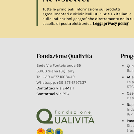
Tutte le principali informazioni sui prodotti
agroalimentari e vitivinicoli DOP IGP STG italiani e
sulle indicazioni geografiche direttamente nella tu
Leggi privacy policy
casella di posta elettronica.
Fondazione Qualivita
Proge
Sede Via Fontebranda 69
Qua
Ban
53100 Siena (Si) Italy
Tel. +39 0577 1503049
Atla
La 
Whatsapp. +39 375 6797337
STG
Contattaci via E-Mail
Oss
Contattaci via PEC
Dati
Rap
Ind
IGP
Pas
Sis
trac