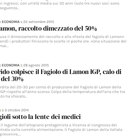
vi ingressi, con un'età media sui 30 anni (solo tre nuovi soci sono
onseguenza…
::
ECONOMIA
::
22 settembre 2015
Lamon, raccolto dimezzato del 50%
ausa il dimezzamento del raccolto e alla «Festa del fagiolo di Lamon»
end) i produttori finiscono le scorte in poche ore. «Una situazione del
 mai…
::
ECONOMIA
::
28 agosto 2015
rido colpisce il Fagiolo di Lamon IGP, calo di
 del 30%
rdita del 20-30 per cento di produzione del Fagiolo di Lamon della
IGP rispetto all'anno scorso. Colpa della temperatura dell'aria che tra
sto ha sfiorato…
: ::
3 ottobre 2014
ioli sotto la lente dei medici
i Il legume dell'altopiano protagonista a Vicenza al congresso dei
ntrato sulla corretta alimentazione. Il Fagiolo di Lamon della Vallata
 prevenire,…