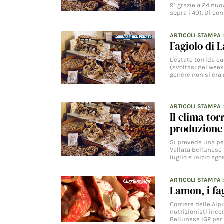
91 grazie a 24 nuo
sopra i 40). Di c
ARTICOLI STAMPA
Fagiolo di 
L'estate torrida c
(svoltasi nel week
genere non si era
ARTICOLI STAMPA
Il clima tor
produzione
Si prevede una pe
Vallata Bellunese 
luglio e inizio ago
ARTICOLI STAMPA
:
Lamon, i fag
Corriere delle Alp
nutrizionisti ince
Bellunese IGP per