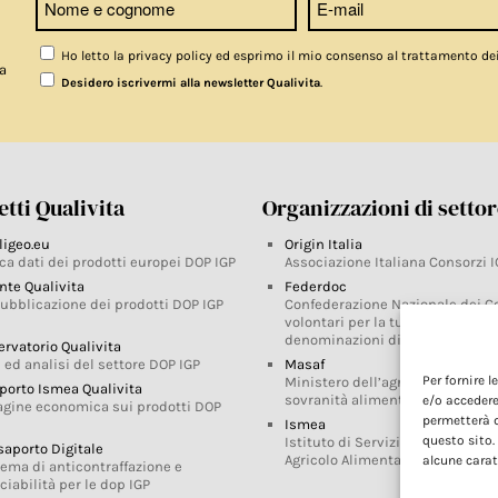
Ho letto la privacy policy ed esprimo il mio consenso al trattamento de
a
.
Desidero iscrivermi alla newsletter Qualivita
tti Qualivita
Organizzazioni di setto
ligeo.eu
Origin Italia
ca dati dei prodotti europei DOP IGP
Associazione Italiana Consorzi I
nte Qualivita
Federdoc
pubblicazione dei prodotti DOP IGP
Confederazione Nazionale dei C
volontari per la tutela delle
denominazioni di origine
ervatorio Qualivita
 ed analisi del settore DOP IGP
Masaf
Per fornire 
Ministero dell’agricoltura, della
porto Ismea Qualivita
sovranità alimentare e delle for
e/o accedere
agine economica sui prodotti DOP
permetterà d
Ismea
questo sito.
Istituto di Servizi per il Mercato
saporto Digitale
Agricolo Alimentare
alcune carat
tema di anticontraffazione e
ciabilità per le dop IGP