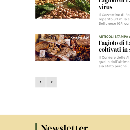
Fagiolo di 
virus
Il Gazzettino di B
reperito 30 mila e
Bellunese IGP, co
ARTICOLI STAMPA
Fagiolo di 
coltivati in
Il Corriere delle 
quella dell'ultimo
sia stato perché…
1
2
Newsletter