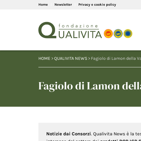
Home
Newsletter
Privacy e cookie policy
HOME
>
QUALIVITA NEWS
> Fagiolo di Lamon della Va
Fagiolo di Lamon dell
Notizie dai Consorzi
. Qualivita News è la te