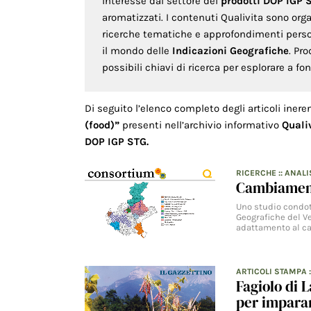
interesse dal settore dei
prodotti DOP IGP 
aromatizzati. I contenuti Qualivita sono org
ricerche tematiche e approfondimenti persona
il mondo delle
Indicazioni Geografiche
. Pr
possibili chiavi di ricerca per esplorare a f
Di seguito l’elenco completo degli articoli inere
(food)”
presenti nell’archivio informativo
Quali
DOP IGP STG.
RICERCHE
::
ANALI
Cambiamento
Uno studio condot
Geografiche del Ve
adattamento al c
ARTICOLI STAMPA
Fagiolo di L
per imparar