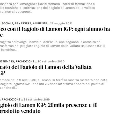
assenza per l'emergenza Covid tornano i corsi di formazione e
le tecniche di coltivazione del Fagiolo di Lamon della Vallata
orsi non si potranno…
::
SOCIALE,
BENESSERE,
AMBIENTE
::
19 maggio 2021
ico con il Fagiolo di Lamon IGP: ogni alunno ha
te
ogetto coinvolge i bambini dell’asilo, che seguono la crescita del
rasforma nel pregiato Fagiolo di Lamon della Vallata Bellunese IGP Il
al bambino.…
ISTEMA IG,
PROMOZIONE
::
20 settembre 2020
ato del Fagiolo di Lamon della Vallata
IGP
mbre dalle 9 alle 18.30, a Lamon, si terrà la mostra mercato dedicata
 pregiato legume IGP - che sta vivendo un'ottima annata dal punto di
a anche di…
::
PROMOZIONE
::
23 settembre 2019
agiolo di Lamon IGP: 20mila presenze e 10
 prodotto venduto