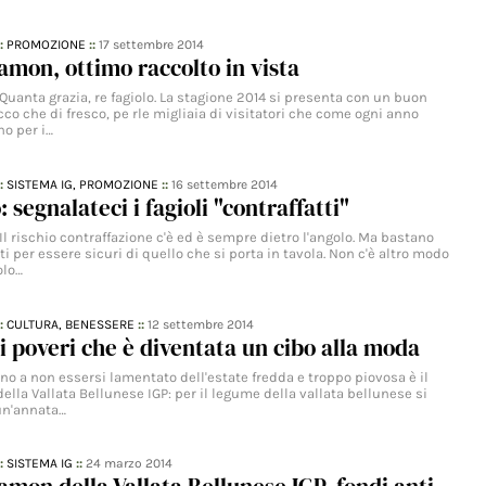
::
PROMOZIONE
::
17 settembre 2014
Lamon, ottimo raccolto in vista
iQuanta grazia, re fagiolo. La stagione 2014 si presenta con un buon
ecco che di fresco, pe rle migliaia di visitatori che come ogni anno
no per i…
::
SISTEMA IG,
PROMOZIONE
::
16 settembre 2014
: segnalateci i fagioli "contraffatti"
iIl rischio contraffazione c'è ed è sempre dietro l'angolo. Ma bastano
 per essere sicuri di quello che si porta in tavola. Non c'è altro modo
olo…
::
CULTURA,
BENESSERE
::
12 settembre 2014
i poveri che è diventata un cibo alla moda
ano a non essersi lamentato dell'estate fredda e troppo piovosa è il
ella Vallata Bellunese IGP: per il legume della vallata bellunese si
 un'annata…
::
SISTEMA IG
::
24 marzo 2014