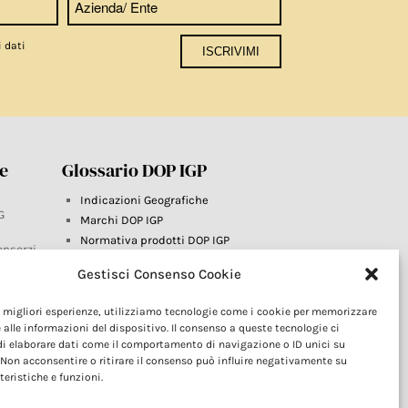
i dati
re
Glossario DOP IGP
Indicazioni Geografiche
G
Marchi DOP IGP
Normativa prodotti DOP IGP
onsorzi
Consorzi di Tutela
Gestisci Consenso Cookie
Farm To Fork e prodotti DOP IGP
Dop economy
le migliori esperienze, utilizziamo tecnologie come i cookie per memorizzare
Riforma Sistema IG
este
 alle informazioni del dispositivo. Il consenso a queste tecnologie ci
Turismo DOP
i elaborare dati come il comportamento di navigazione o ID unici su
 Non acconsentire o ritirare il consenso può influire negativamente su
teristiche e funzioni.