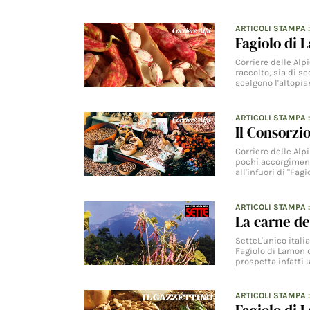
ARTICOLI STAMPA
Fagiolo di 
Corriere delle Alp
raccolto, sia di s
scelgono l'altopia
ARTICOLI STAMPA
Il Consorzio
Corriere delle Alp
pochi accorgimenti
all'infuori di "Fagi
ARTICOLI STAMPA
La carne de
SetteL'unico itali
Fagiolo di Lamon d
prospetta infatti
ARTICOLI STAMPA