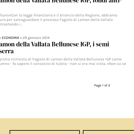
Lamon della Vallata Bellunese IGP, fondi anti-
elluno«Con la legge finanziaria e il bilancio della Regione, abbiamo
uro per salvaguardare il prezioso Fagiolo di Lamon della Vallata
ntrastando i…
::
ECONOMIA
::
29 gennaio 2014
Lamon della Vallata Bellunese IGP, i semi
 serra
AlpiUna richiesta di Fagiolo di Lamon della Vallata Bellunese IGP come
 anno - fa sapere il consorzio di tutela - non si era mai vista. «Non so se
Page 1 of 2