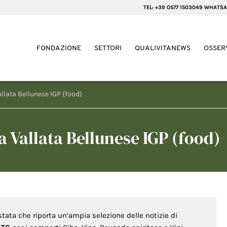
TEL: +39 0577 1503049 WHATSA
FONDAZIONE
SETTORI
QUALIVITANEWS
OSSER
llata Bellunese IGP (food)
a Vallata Bellunese IGP (food)
stata che riporta un’ampia selezione delle notizie di