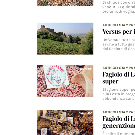
Si chiude con un'
venduti 10 quintali
profumi, di voglia
ARTICOLI STAMPA
Versus per 
Un Versus tutto nu
serate a tutto gu
del Recioto di So
ARTICOLI STAMPA
Fagiolo di 
super
Stagione super pe
alla Festa in pro
abbondanza sui b
ARTICOLI STAMPA
Fagiolo di 
generazion
È salito il numero