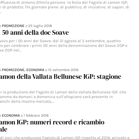
affluenza di almeno 20mila persone la festa del Fagiolo di Lamon IGP;
 di prodotto. Tre giornate piene: di pubblico, di iniziative, di sapori, di
…
::
PROMOZIONE
::
25 luglio 2018
i 50 anni della doc Soave
ovo per i 50 anni del Soave: dal 31 agosto al 3 settembre, quattro
sto per celebrare i primi 50 anni della denominazione del Soave DOP e
ave DOP nel…
::
PROMOZIONE,
ECONOMIA
::
15 settembre 2016
Lamon della Vallata Bellunese IGP: stagione
r la produzione del Fagiolo di Lamon della Vallata Bellunese IGP, che
gramma da domani a domenica sull'altopiano sarà presente in
anchi della mostra mercato,…
::
ECONOMIA
::
1 febbraio 2016
Lamon IGP: numeri record e ricambio
ale
 di soci che producono Fagiolo di Lamon IGP rispetto al 2014, arrivato a