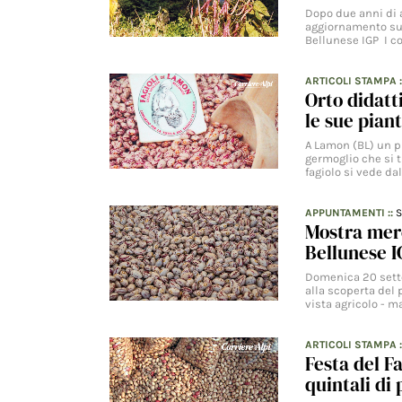
Dopo due anni di 
aggiornamento sul
Bellunese IGP I c
ARTICOLI STAMPA
Orto didatt
le sue pian
A Lamon (BL) un pr
germoglio che si t
fagiolo si vede d
APPUNTAMENTI
::
S
Mostra merc
Bellunese 
Domenica 20 sette
alla scoperta del
vista agricolo - m
ARTICOLI STAMPA
Festa del F
quintali di