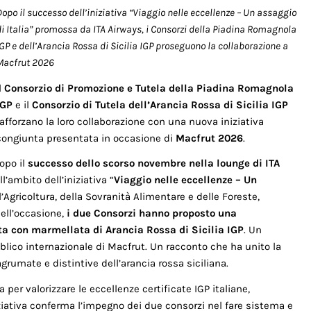
Dopo il successo dell’iniziativa “Viaggio nelle eccellenze – Un assaggio
di Italia” promossa da ITA Airways, i Consorzi della Piadina Romagnola
IGP e dell’Arancia Rossa di Sicilia IGP proseguono la collaborazione a
Macfrut 2026
l
Consorzio di Promozione e Tutela della Piadina Romagnola
IGP
e il
Consorzio di Tutela dell’Arancia Rossa di Sicilia IGP
rafforzano la loro collaborazione con una nuova iniziativa
congiunta presentata in occasione di
Macfrut 2026
.
opo il
successo dello scorso novembre nella lounge di ITA
ell’ambito dell’iniziativa “
Viaggio nelle eccellenze – Un
’Agricoltura, della Sovranità Alimentare e delle Foreste,
uell’occasione,
i due Consorzi hanno proposto una
a con marmellata di Arancia Rossa di Sicilia IGP
. Un
lico internazionale di Macfrut. Un racconto che ha unito la
grumate e distintive dell’arancia rossa siciliana.
per valorizzare le eccellenze certificate IGP italiane,
niziativa conferma l’impegno dei due consorzi nel fare sistema e