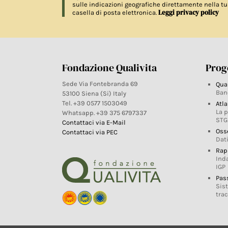
sulle indicazioni geografiche direttamente nella tu
Leggi privacy policy
casella di posta elettronica.
Fondazione Qualivita
Proge
Sede Via Fontebranda 69
Qua
Ban
53100 Siena (Si) Italy
Tel. +39 0577 1503049
Atla
La 
Whatsapp. +39 375 6797337
STG
Contattaci via E-Mail
Oss
Contattaci via PEC
Dati
Rap
Ind
IGP
Pas
Sis
trac