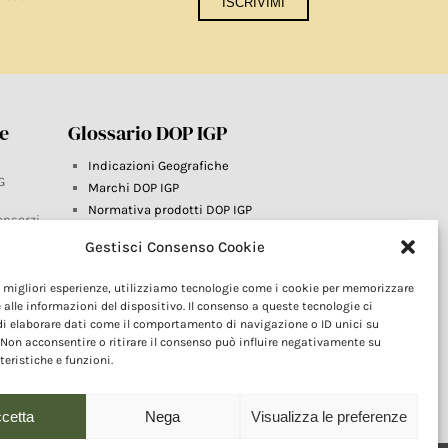
re
Glossario DOP IGP
Indicazioni Geografiche
G
Marchi DOP IGP
Normativa prodotti DOP IGP
onsorzi
Consorzi di Tutela
Gestisci Consenso Cookie
Farm To Fork e prodotti DOP IGP
Dop economy
le migliori esperienze, utilizziamo tecnologie come i cookie per memorizzare
Riforma Sistema IG
este
 alle informazioni del dispositivo. Il consenso a queste tecnologie ci
Turismo DOP
i elaborare dati come il comportamento di navigazione o ID unici su
 Non acconsentire o ritirare il consenso può influire negativamente su
teristiche e funzioni.
cetta
Nega
Visualizza le preferenze