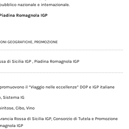
 pubblico nazionale e internazionale.
a Piadina Romagnola IGP
IONI GEOGRAFICHE
,
PROMOZIONE
sa di Sicilia IGP
,
Piadina Romagnola IGP
promuovono il “Viaggio nelle eccellenze” DOP e IGP italiane
e
,
Sistema IG
iritose
,
Cibo
,
Vino
rancia Rossa di Sicilia IGP
,
Consorzio di Tutela e Promozione
magnola IGP