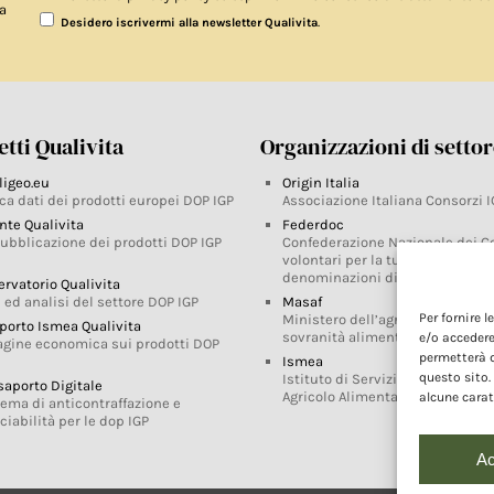
a
.
Desidero iscrivermi alla newsletter Qualivita
tti Qualivita
Organizzazioni di setto
ligeo.eu
Origin Italia
ca dati dei prodotti europei DOP IGP
Associazione Italiana Consorzi I
nte Qualivita
Federdoc
pubblicazione dei prodotti DOP IGP
Confederazione Nazionale dei C
volontari per la tutela delle
denominazioni di origine
ervatorio Qualivita
 ed analisi del settore DOP IGP
Masaf
Per fornire 
Ministero dell’agricoltura, della
porto Ismea Qualivita
sovranità alimentare e delle for
e/o accedere
agine economica sui prodotti DOP
permetterà d
Ismea
questo sito.
Istituto di Servizi per il Mercato
saporto Digitale
Agricolo Alimentare
alcune carat
tema di anticontraffazione e
ciabilità per le dop IGP
Ac