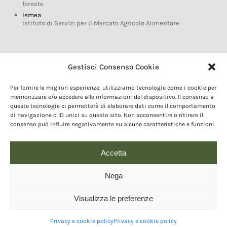
foreste
Ismea
Istituto di Servizi per il Mercato Agricolo Alimentare
Glossario DOP IGP
Gestisci Consenso Cookie
Indicazioni Geografiche
Per fornire le migliori esperienze, utilizziamo tecnologie come i cookie per
Marchi DOP IGP
memorizzare e/o accedere alle informazioni del dispositivo. Il consenso a
Normativa prodotti DOP IGP
queste tecnologie ci permetterà di elaborare dati come il comportamento
Consorzi di Tutela
di navigazione o ID unici su questo sito. Non acconsentire o ritirare il
consenso può influire negativamente su alcune caratteristiche e funzioni.
Farm To Fork e prodotti DOP IGP
Dop economy
Riforma Sistema IG
Accetta
Turismo DOP
Nega
Visualizza le preferenze
© 2020 Copyright - Fondazione Qualivita :: Credits:
IDEM ADV Grafica web
comunicazione
Privacy e cookie policy
Privacy e cookie policy