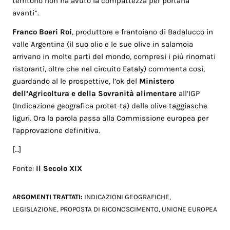
territorio non ha avuto la compattezza per portarla
avanti”.
Franco Boeri Roi
, produttore e frantoiano di Badalucco in
valle Argentina (il suo olio e le sue olive in salamoia
arrivano in molte parti del mondo, compresi i più rinomati
ristoranti, oltre che nel circuito Eataly) commenta così,
guardando al le prospettive, l’ok del
Ministero
dell’Agricoltura e della Sovranità alimentare
all’IGP
(Indicazione geografica protet-ta) delle olive taggiasche
liguri. Ora la parola passa alla Commissione europea per
l’approvazione definitiva.
[…]
Fonte:
Il Secolo XIX
ARGOMENTI TRATTATI:
INDICAZIONI GEOGRAFICHE
,
LEGISLAZIONE
,
PROPOSTA DI RICONOSCIMENTO
,
UNIONE EUROPEA