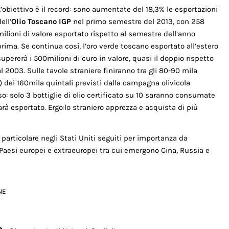
L’obiettivo è il record: sono aumentate del 18,3% le esportazioni
ell’
Olio Toscano IGP
nel primo semestre del 2013, con 258
milioni di valore esportato rispetto al semestre dell’anno
prima. Se continua così, l’oro verde toscano esportato all’estero
supererà i 500milioni di curo in valore, quasi il doppio rispetto
al 2003. Sulle tavole straniere finiranno tra gli 80-90 mila
OP) dei 160mila quintali previsti dalla campagna olivicola
: solo 3 bottiglie di olio certificato su 10 saranno consumate
sarà esportato. Ergo:lo straniero apprezza e acquista di più
n particolare negli Stati Uniti seguiti per importanza da
Paesi europei e extraeuropei tra cui emergono Cina, Russia e
NE
o