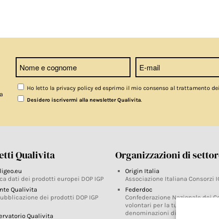
Ho letto la privacy policy ed esprimo il mio consenso al trattamento de
a
.
Desidero iscrivermi alla newsletter Qualivita
tti Qualivita
Organizzazioni di setto
ligeo.eu
Origin Italia
ca dati dei prodotti europei DOP IGP
Associazione Italiana Consorzi I
nte Qualivita
Federdoc
pubblicazione dei prodotti DOP IGP
Confederazione Nazionale dei C
volontari per la tutela delle
denominazioni di origine
ervatorio Qualivita