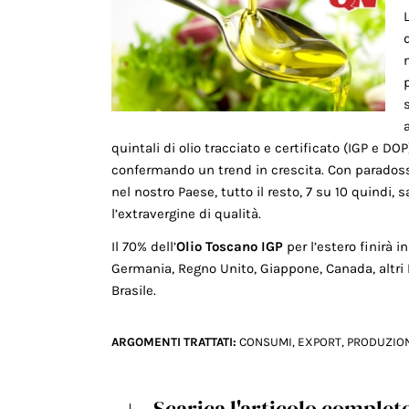
d
quintali di olio tracciato e certificato (IGP e D
confermando un trend in crescita. Con paradosso
nel nostro Paese, tutto il resto, 7 su 10 quindi, 
l’extravergine di qualità.
Il 70% dell’
Olio Toscano IGP
per l’estero finirà i
Germania, Regno Unito, Giappone, Canada, altri 
Brasile.
ARGOMENTI TRATTATI:
CONSUMI
,
EXPORT
,
PRODUZIO
Scarica l'articolo complet