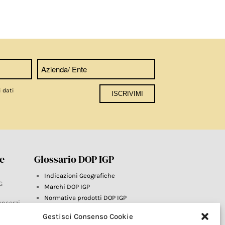
i dati
re
Glossario DOP IGP
Indicazioni Geografiche
G
Marchi DOP IGP
Normativa prodotti DOP IGP
onsorzi
Consorzi di Tutela
Gestisci Consenso Cookie
Farm To Fork e prodotti DOP IGP