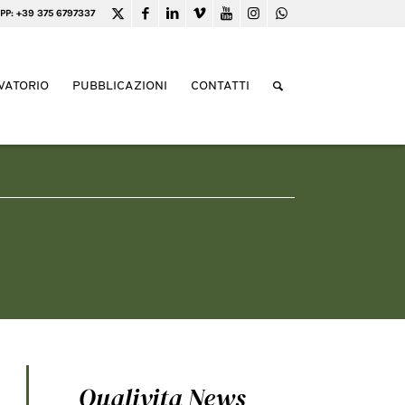
PP: +39 375 6797337
VATORIO
PUBBLICAZIONI
CONTATTI
Qualivita News