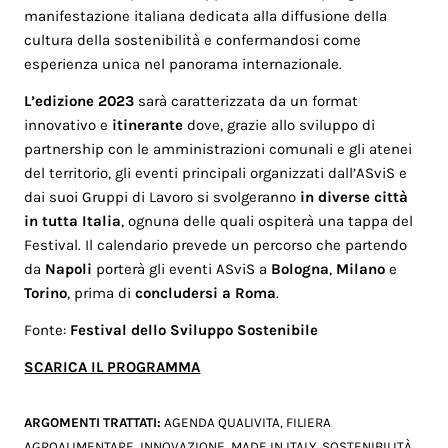
manifestazione italiana dedicata alla diffusione della
cultura della sostenibilità e confermandosi come
esperienza unica nel panorama internazionale.
L’edizione 2023
sarà caratterizzata da un format
innovativo e
itinerante
dove, grazie allo sviluppo di
partnership con le amministrazioni comunali e gli atenei
del territorio, gli eventi principali organizzati dall’ASviS e
dai suoi Gruppi di Lavoro si svolgeranno
in diverse città
in tutta Italia
, ognuna delle quali ospiterà una tappa del
Festival. Il calendario prevede un percorso che partendo
da
Napoli
porterà gli eventi ASviS a
Bologna
,
Milano
e
Torino
, prima di
concludersi a Roma
.
Fonte:
Festival dello Sviluppo Sostenibile
SCARICA IL PROGRAMMA
ARGOMENTI TRATTATI:
AGENDA QUALIVITA
,
FILIERA
AGROALIMENTARE
,
INNOVAZIONE
,
MADE IN ITALY
,
SOSTENIBILITÀ
,