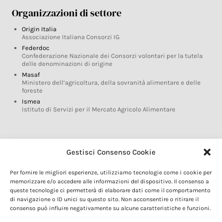
Organizzazioni di settore
Origin Italia
Associazione Italiana Consorzi IG
Federdoc
Confederazione Nazionale dei Consorzi volontari per la tutela
delle denominazioni di origine
Masaf
Ministero dell’agricoltura, della sovranità alimentare e delle
foreste
Ismea
Istituto di Servizi per il Mercato Agricolo Alimentare
Glossario DOP IGP
Gestisci Consenso Cookie
Indicazioni Geografiche
Per fornire le migliori esperienze, utilizziamo tecnologie come i cookie per
Marchi DOP IGP
memorizzare e/o accedere alle informazioni del dispositivo. Il consenso a
Normativa prodotti DOP IGP
queste tecnologie ci permetterà di elaborare dati come il comportamento
Consorzi di Tutela
di navigazione o ID unici su questo sito. Non acconsentire o ritirare il
consenso può influire negativamente su alcune caratteristiche e funzioni.
Farm To Fork e prodotti DOP IGP
Dop economy