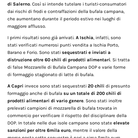
di Salerno
. Così si intende tutelare i turisti-consumatori
dai rischi di frodi e contraffazioni della bufala campana,
che aumentano durante il periodo estivo nei luoghi di
maggiore afflusso.
I primi risultati sono già arrivati.
A Ischia
, infatti, sono
stati verificati numerosi punti vendita a Ischia Porto,
Barano e Forio. Sono stati
sequestrati e inviati a
distruzione oltre 60 chili di prodotti alimentari
. Si tratta
di false Mozzarelle di Bufala Campana DOP e varie forme
di formaggio stagionato di latte di bufala.
A Capri
invece sono stati sequestrati
20 chili
di presunto
formaggio anche di bufala
su un totale di 200 chili di
prodotti alimentari di vario genere
. Sono stati inoltre
prelevati campioni di mozzarella di bufala trovata in
commercio per verificare il rispetto del disciplinare della
DOP. In totale nelle due isole campane sono state
elevate
sanzioni per oltre 6mila euro
, mentre il valore della
merce posta sotto sequestro è pari a circa 5mila euro.