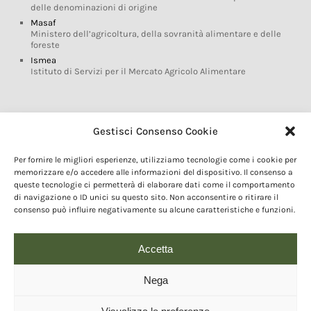
delle denominazioni di origine
Masaf
Ministero dell’agricoltura, della sovranità alimentare e delle
foreste
Ismea
Istituto di Servizi per il Mercato Agricolo Alimentare
Glossario DOP IGP
Gestisci Consenso Cookie
Indicazioni Geografiche
Per fornire le migliori esperienze, utilizziamo tecnologie come i cookie per
Marchi DOP IGP
memorizzare e/o accedere alle informazioni del dispositivo. Il consenso a
Normativa prodotti DOP IGP
queste tecnologie ci permetterà di elaborare dati come il comportamento
Consorzi di Tutela
di navigazione o ID unici su questo sito. Non acconsentire o ritirare il
consenso può influire negativamente su alcune caratteristiche e funzioni.
Farm To Fork e prodotti DOP IGP
Dop economy
Riforma Sistema IG
Accetta
Turismo DOP
Nega