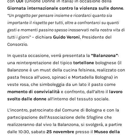
con
UDI
(Unione Donne in Italia) in occasione della
Giornata internazionale contro la violenza sulle donne
.
“Un progetto per pensare insieme e ricordarci quanto sia
importante il rispetto per tutti, oltre a confrontarci su quanti
gesti e momenti passino spesso inosservati nella nostra vita di
tutti i giorni”
– dichiara
Guido Veroni
, Presidente del
Consorzio.
In questa occasione, verrà presentata la
“Balanzona”
:
una reinterpretazione del tipico
tortellone
bolognese (il
Balanzone è un must della cucina felsinea, realizzato con
pasta fresca all’uovo, spinaci e Mortadella Bologna) in
veste rosa, che simboleggia da un lato il pasto come
momento di convivialità
e confronto, dall’altro il
lavoro
svolto dalle donne
all’interno del tessuto sociale.
L’incontro, patrocinato dal Comune di Bologna e con la
partecipazione dell’Associazione delle Sfogline che
realizzeranno dal vivo la Balanzona, si svolgerà, a partire
dalle 10:30, sabato
25 novembre
presso il
Museo della