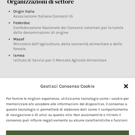
Organizzazioni di settore
Origin Italia
Associazione Italiana Consorzi IG
Federdoc
Confederazione Nazionale dei Consorzi volontari per la tutela
delle denominazioni di origine
Masaf
Ministero dell’agricoltura, della sovranità alimentare e delle
foreste
Ismea
Istituto di Servizi per il Mercato Agricolo Alimentare
Glossario DOP IGP
Gestisci Consenso Cookie
Indicazioni Geografiche
Per fornire le migliori esperienze, utilizziamo tecnologie come i cookie per
Marchi DOP IGP
memorizzare e/o accedere alle informazioni del dispositivo. Il consenso a
Normativa prodotti DOP IGP
queste tecnologie ci permetterà di elaborare dati come il comportamento
Consorzi di Tutela
di navigazione o ID unici su questo sito. Non acconsentire o ritirare il
consenso può influire negativamente su alcune caratteristiche e funzioni.
Farm To Fork e prodotti DOP IGP
Dop economy
Riforma Sistema IG