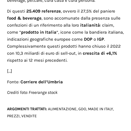
beverage, petcare, cura casa e cura persona.
Di questi
25.409 referenze
, ovvero il 27,5% del paniere
food & beverage
, sono accomunate dalla presenza sulle
confezioni di un riferimento alla loro
italianità
: claim,
come “
prodotto in Italia
“, icone come la bandiera italiana,
indicazioni geografiche europee come
DOP
o
IGP
.
Complessivamente questi prodotti hanno chiuso il 2022
con 10,3 miliardi di euro di sell-out, in
crescita di +6,1%
rispetto ai 12 mesi precedenti.
[…]
Fonte:
Corriere dell’Umbria
Crediti foto: Freerange stock
ARGOMENTI TRATTATI:
ALIMENTAZIONE
,
GDO
,
MADE IN ITALY
,
PREZZI
,
VENDITE