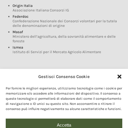
Origin Italia
Associazione Italiana Consorzi IG
Federdoc
Confederazione Nazionale dei Consorzi volontari per la tutela
delle denominazioni di origine
Masaf
Ministero dell’agricoltura, della sovranità alimentare e delle
foreste
Ismea
Istituto di Servizi per il Mercato Agricolo Alimentare
Glossario DOP IGP
Gestisci Consenso Cookie
Indicazioni Geografiche
Per fornire le migliori esperienze, utilizziamo tecnologie come i cookie per
Marchi DOP IGP
memorizzare e/o accedere alle informazioni del dispositivo. Il consenso a
Normativa prodotti DOP IGP
queste tecnologie ci permetterà di elaborare dati come il comportamento
Consorzi di Tutela
di navigazione o ID unici su questo sito. Non acconsentire o ritirare il
consenso può influire negativamente su alcune caratteristiche e funzioni.
Farm To Fork e prodotti DOP IGP
Dop economy
Riforma Sistema IG
Accetta