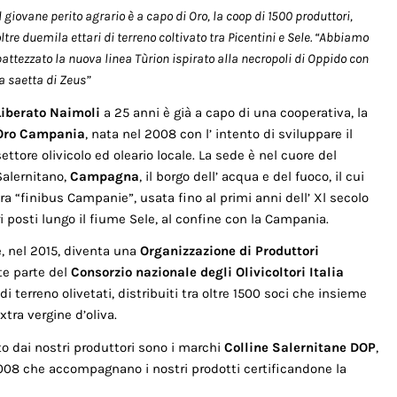
l giovane perito agrario è a capo di Oro, la coop di 1500 produttori,
ltre duemila ettari di terreno coltivato tra Picentini e Sele. “Abbiamo
battezzato la nuova linea Tùrion ispirato alla necropoli di Oppido con
a saetta di Zeus”
Liberato Naimoli
a 25 anni è già a capo di una cooperativa, la
Oro Campania
, nata nel 2008 con l’ intento di sviluppare il
settore olivicolo ed oleario locale. La sede è nel cuore del
Salernitano,
Campagna
, il borgo dell’ acqua e del fuoco, il cui
a “finibus Campanie”, usata fino al primi anni dell’ Xl secolo
ri posti lungo il fiume Sele, al confine con la Campania.
e, nel 2015, diventa una
Organizzazione di Produttori
te parte del
Consorzio nazionale degli Olivicoltori Italia
di terreno olivetati, distribuiti tra oltre 1500 soci che insieme
xtra vergine d’oliva.
o dai nostri produttori sono i marchi
Colline Salernitane
DOP
,
08 che accompagnano i nostri prodotti certificandone la