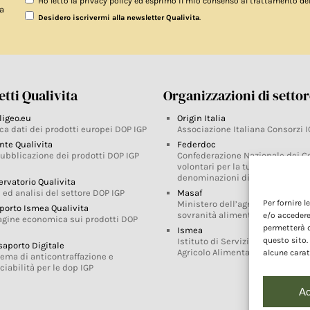
Ho letto la privacy policy ed esprimo il mio consenso al trattamento de
a
.
Desidero iscrivermi alla newsletter Qualivita
tti Qualivita
Organizzazioni di setto
ligeo.eu
Origin Italia
ca dati dei prodotti europei DOP IGP
Associazione Italiana Consorzi I
nte Qualivita
Federdoc
pubblicazione dei prodotti DOP IGP
Confederazione Nazionale dei C
volontari per la tutela delle
denominazioni di origine
ervatorio Qualivita
 ed analisi del settore DOP IGP
Masaf
Per fornire 
Ministero dell’agricoltura, della
porto Ismea Qualivita
sovranità alimentare e delle for
e/o accedere
agine economica sui prodotti DOP
permetterà d
Ismea
questo sito.
Istituto di Servizi per il Mercato
saporto Digitale
Agricolo Alimentare
alcune carat
tema di anticontraffazione e
ciabilità per le dop IGP
Ac