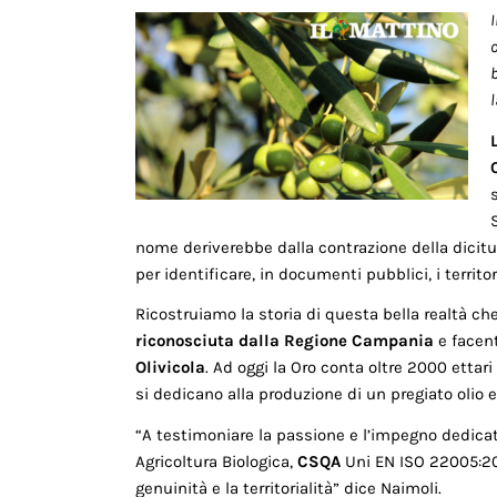
I
o
l
nome deriverebbe dalla contrazione della dicitur
per identificare, in documenti pubblici, i territo
Ricostruiamo la storia di questa bella realtà ch
riconosciuta dalla Regione Campania
e facen
Olivicola
. Ad oggi la Oro conta oltre 2000 ettari 
si dedicano alla produzione di un pregiato olio e
“A testimoniare la passione e l’impegno dedicat
Agricoltura Biologica,
CSQA
Uni EN ISO 22005:20
genuinità e la territorialità” dice Naimoli.