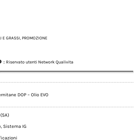
I E GRASSI
,
PROMOZIONE
o
:: Riservato utenti Network Qualivita
ernitane DOP – Olio EVO
(SA)
e
,
Sistema IG
icazioni