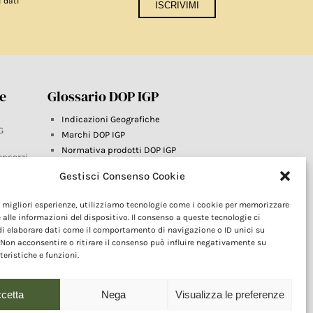
i dati
re
Glossario DOP IGP
Indicazioni Geografiche
G
Marchi DOP IGP
Normativa prodotti DOP IGP
onsorzi
Consorzi di Tutela
Gestisci Consenso Cookie
Farm To Fork e prodotti DOP IGP
Dop economy
le migliori esperienze, utilizziamo tecnologie come i cookie per memorizzare
Riforma Sistema IG
este
 alle informazioni del dispositivo. Il consenso a queste tecnologie ci
Turismo DOP
i elaborare dati come il comportamento di navigazione o ID unici su
 Non acconsentire o ritirare il consenso può influire negativamente su
teristiche e funzioni.
cetta
Nega
Visualizza le preferenze