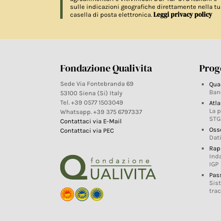
sulle indicazioni geografiche direttamente nella tu
Leggi privacy policy
casella di posta elettronica.
Fondazione Qualivita
Proge
Sede Via Fontebranda 69
Qua
Ban
53100 Siena (Si) Italy
Tel. +39 0577 1503049
Atla
La 
Whatsapp. +39 375 6797337
STG
Contattaci via E-Mail
Oss
Contattaci via PEC
Dati
Rap
Ind
IGP
Pas
Sis
trac