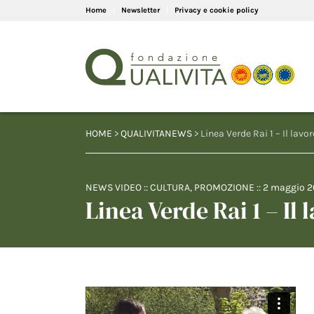
Home
Newsletter
Privacy e cookie policy
HOME
>
QUALIVITANEWS
> Linea Verde Rai 1 – Il lavo
NEWS VIDEO
::
CULTURA
,
PROMOZIONE
::
2 maggio 2
Linea Verde Rai 1 – Il 