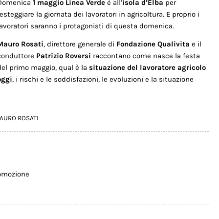
Domenica
1 maggio
Linea Verde
è all’
isola d’Elba
per
festeggiare la giornata dei lavoratori in agricoltura. E proprio i
lavoratori saranno i protagonisti di questa domenica.
Mauro Rosati
, direttore generale di
Fondazione Qualivita
e il
conduttore
Patrizio Roversi
raccontano come nasce la festa
del primo maggio, qual è la
situazione del lavoratore agricolo
oggi
, i rischi e le soddisfazioni, le evoluzioni e la situazione
AURO ROSATI
omozione