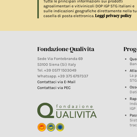
Tutte le principali informazioni sui prodotti
agroalimentari e vitivinicoli DOP IGP STG italiani e
sulle indicazioni geografiche direttamente nella tu
Leggi privacy policy
casella di posta elettronica.
Fondazione Qualivita
Proge
Sede Via Fontebranda 69
Qua
Ban
53100 Siena (Si) Italy
Tel. +39 0577 1503049
Atla
La 
Whatsapp. +39 375 6797337
STG
Contattaci via E-Mail
Oss
Contattaci via PEC
Dati
Rap
Ind
IGP
Pas
Sis
trac