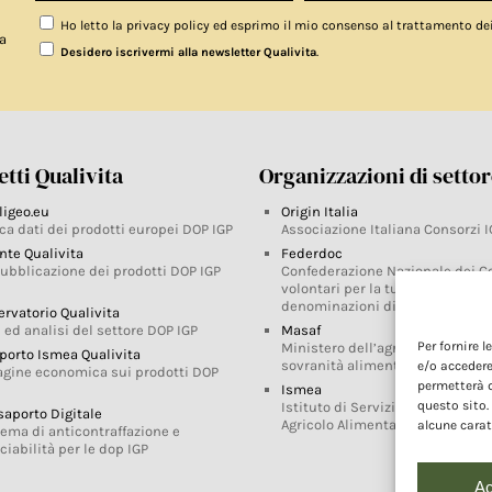
Ho letto la privacy policy ed esprimo il mio consenso al trattamento de
a
.
Desidero iscrivermi alla newsletter Qualivita
tti Qualivita
Organizzazioni di setto
ligeo.eu
Origin Italia
ca dati dei prodotti europei DOP IGP
Associazione Italiana Consorzi I
nte Qualivita
Federdoc
pubblicazione dei prodotti DOP IGP
Confederazione Nazionale dei C
volontari per la tutela delle
denominazioni di origine
ervatorio Qualivita
 ed analisi del settore DOP IGP
Masaf
Per fornire 
Ministero dell’agricoltura, della
porto Ismea Qualivita
sovranità alimentare e delle for
e/o accedere
agine economica sui prodotti DOP
permetterà d
Ismea
questo sito.
Istituto di Servizi per il Mercato
saporto Digitale
Agricolo Alimentare
alcune carat
tema di anticontraffazione e
ciabilità per le dop IGP
Ac