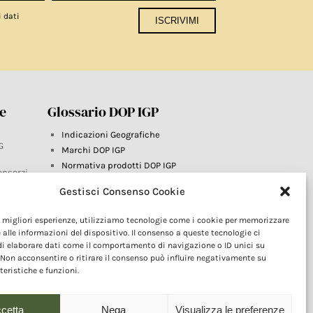
i dati
re
Glossario DOP IGP
Indicazioni Geografiche
G
Marchi DOP IGP
Normativa prodotti DOP IGP
onsorzi
Consorzi di Tutela
Gestisci Consenso Cookie
Farm To Fork e prodotti DOP IGP
Dop economy
le migliori esperienze, utilizziamo tecnologie come i cookie per memorizzare
Riforma Sistema IG
este
 alle informazioni del dispositivo. Il consenso a queste tecnologie ci
Turismo DOP
i elaborare dati come il comportamento di navigazione o ID unici su
 Non acconsentire o ritirare il consenso può influire negativamente su
teristiche e funzioni.
cetta
Nega
Visualizza le preferenze