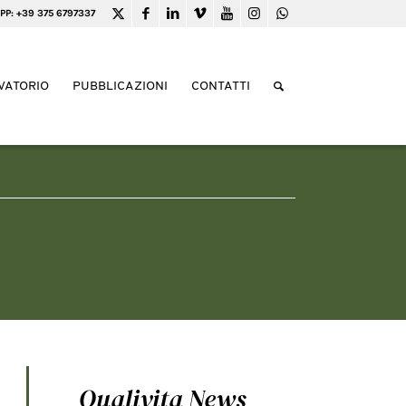
PP: +39 375 6797337
VATORIO
PUBBLICAZIONI
CONTATTI
Qualivita News