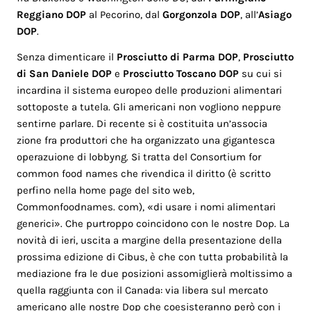
Reggiano DOP
al Pecorino, dal
Gorgonzola DOP
, all’
Asiago
DOP
.
Senza dimenticare il
Prosciutto di Parma DOP
,
Prosciutto
di San Daniele DOP
e
Prosciutto Toscano DOP
su cui si
incardina il sistema europeo delle produzioni alimentari
sottoposte a tutela. Gli americani non vogliono neppure
sentirne parlare. Di recente si è costituita un’associa
zione fra produttori che ha organizzato una gigantesca
operazuione di lobbyng. Si tratta del Consortium for
common food names che rivendica il diritto (è scritto
perfino nella home page del sito web,
Commonfoodnames. com), «di usare i nomi alimentari
generici». Che purtroppo coincidono con le nostre Dop. La
novità di ieri, uscita a margine della presentazione della
prossima edizione di Cibus, è che con tutta probabilità la
mediazione fra le due posizioni assomiglierà moltissimo a
quella raggiunta con il Canada: via libera sul mercato
americano alle nostre Dop che coesisteranno però con i