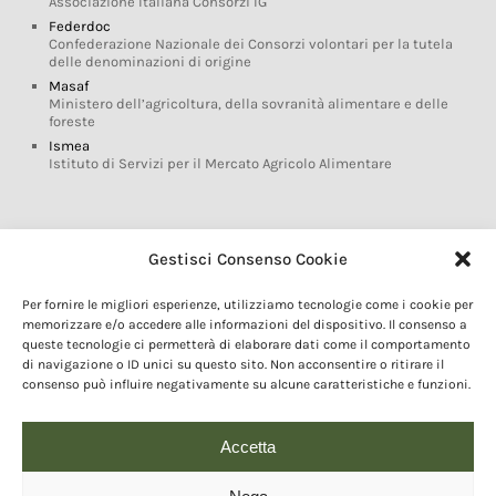
Associazione Italiana Consorzi IG
Federdoc
Confederazione Nazionale dei Consorzi volontari per la tutela
delle denominazioni di origine
Masaf
Ministero dell’agricoltura, della sovranità alimentare e delle
foreste
Ismea
Istituto di Servizi per il Mercato Agricolo Alimentare
Glossario DOP IGP
Gestisci Consenso Cookie
Indicazioni Geografiche
Per fornire le migliori esperienze, utilizziamo tecnologie come i cookie per
Marchi DOP IGP
memorizzare e/o accedere alle informazioni del dispositivo. Il consenso a
Normativa prodotti DOP IGP
queste tecnologie ci permetterà di elaborare dati come il comportamento
Consorzi di Tutela
di navigazione o ID unici su questo sito. Non acconsentire o ritirare il
consenso può influire negativamente su alcune caratteristiche e funzioni.
Farm To Fork e prodotti DOP IGP
Dop economy
Riforma Sistema IG
Accetta
Turismo DOP