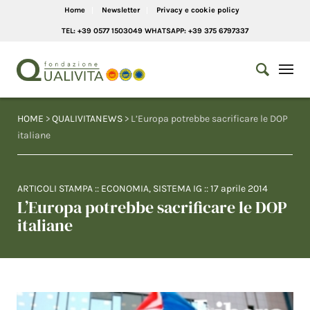
Home
Newsletter
Privacy e cookie policy
TEL: +39 0577 1503049 WHATSAPP: +39 375 6797337
HOME
>
QUALIVITANEWS
> L’Europa potrebbe sacrificare le DOP
italiane
ARTICOLI STAMPA
::
ECONOMIA
,
SISTEMA IG
::
17 aprile 2014
L’Europa potrebbe sacrificare le DOP
italiane